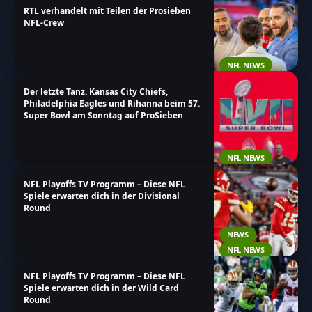
RTL verhandelt mit Teilen der Prosieben
Sammlung und bleibe immer auf dem neuesten
NFL-Crew
Stand!
NFL NEWS
Der letzte Tanz. Kansas City Chiefs,
Philadelphia Eagles und Rihanna beim 57.
Super Bowl am Sonntag auf ProSieben
NFL NEWS
NFL Playoffs TV Programm – Diese NFL
Spiele erwarten dich in der Divisional
Round
NEWS
NFL NEWS
NFL Playoffs TV Programm – Diese NFL
Spiele erwarten dich in der Wild Card
Round