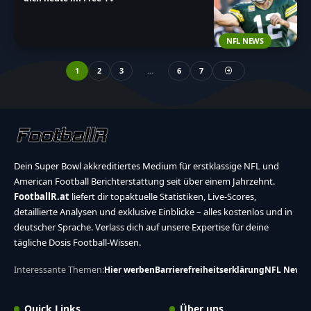
NFL NEWS
1
2
3
…
6
7
Dein Super Bowl akkreditiertes Medium für erstklassige NFL und
American Football Berichterstattung seit über einem Jahrzehnt.
FootballR.at
liefert dir topaktuelle Statistiken, Live-Scores,
detaillierte Analysen und exklusive Einblicke – alles kostenlos und in
deutscher Sprache. Verlass dich auf unsere Expertise für deine
tägliche Dosis Football-Wissen.
Interessante Themen:
Hier werben
Barrierefreiheitserklärung
NFL News
Quick Links
Über uns