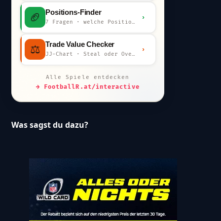
Positions-Finder
🏈
›
7 Fragen · welche Position bist du?
Trade Value Checker
⚖️
›
JJ-Chart · Steal oder Overpay?
Alle Spiele entdecken
→ FootballR.at/interactive
Was sagst du dazu?