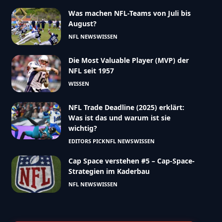
Was machen NFL-Teams von Juli bis
August?
NFL NEWS
WISSEN
Die Most Valuable Player (MVP) der
NFL seit 1957
WISSEN
NFL Trade Deadline (2025) erklärt:
Was ist das und warum ist sie
wichtig?
EDITORS PICK
NFL NEWS
WISSEN
Cap Space verstehen #5 – Cap-Space-
Strategien im Kaderbau
NFL NEWS
WISSEN