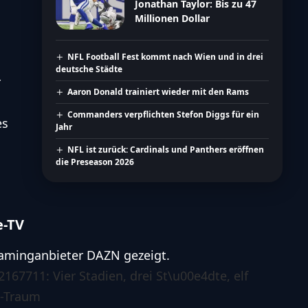
Jonathan Taylor: Bis zu 47
Millionen Dollar
NFL Football Fest kommt nach Wien und in drei
deutsche Städte
r
Aaron Donald trainiert wieder mit den Rams
Commanders verpflichten Stefon Diggs für ein
es
Jahr
NFL ist zurück: Cardinals und Panthers eröffnen
die Preseason 2026
e-TV
eaminganbieter DAZN gezeigt.
#2167711: Vier Stadien, drei St\u00e4dte, elf
l-Traum