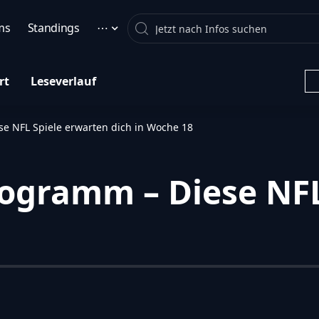
Search
ms
Standings
⋯
rt
Leseverlauf
e NFL Spiele erwarten dich in Woche 18
ogramm – Diese NFL