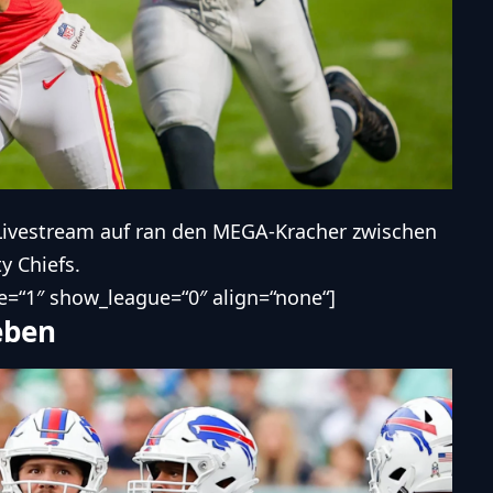
 Livestream auf ran den MEGA-Kracher zwischen
y Chiefs
.
=“1″ show_league=“0″ align=“none“]
eben