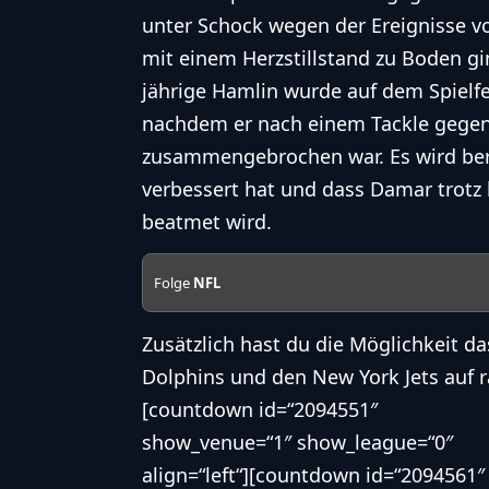
unter Schock wegen der Ereignisse vo
mit einem Herzstillstand
zu Boden gin
jährige Hamlin wurde auf dem Spielf
nachdem er nach einem Tackle gegen
zusammengebrochen war. Es wird ber
verbessert hat und dass Damar trotz
beatmet wird.
Folge
NFL
Zusätzlich hast du die Möglichkeit da
Dolphins
und den
New York Jets
auf r
[countdown id=“2094551″
show_venue=“1″ show_league=“0″
align=“left“][countdown id=“2094561″