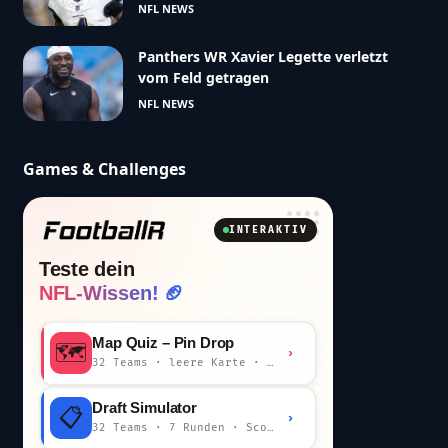
NFL NEWS
Panthers WR Xavier Legette verletzt
vom Feld getragen
NFL NEWS
Games & Challenges
INTERAKTIV
Teste dein
NFL-Wissen! 🏈
Map Quiz – Pin Drop
🗺️
›
32 Teams · leere Karte · km-Wertung
Draft Simulator
📋
›
32 Teams · 7 Runden · Scout-Kommentar