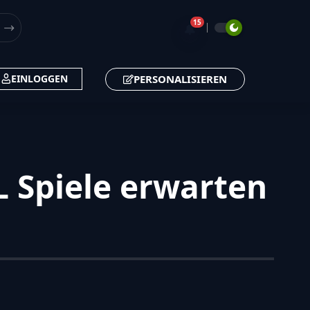
15
🔔
PERSONALISIEREN
EINLOGGEN
 Spiele erwarten