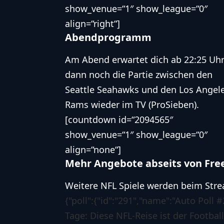
show_venue=“1″ show_league=“0″
align=“right“]
Abendprogramm
Am Abend erwartet dich ab 22:25 Uh
dann noch die Partie zwischen den
Seattle Seahawks
und den
Los Angel
Rams
wieder im TV (ProSieben).
[countdown id=“2094565″
show_venue=“1″ show_league=“0″
align=“none“]
Mehr Angebote abseits von Fre
Weitere NFL Spiele werden beim Str
{"poll":{"id":"291","name":"Auto Poll 
Tage: Diese NFL-Reise ist der Footbal