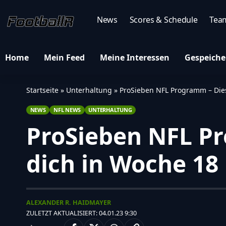
News
Scores & Schedule
Tea
Home
Mein Feed
Meine Interessen
Gespeiche
Startseite
»
Unterhaltung
»
ProSieben NFL Programm – Dies
NEWS
NFL NEWS
UNTERHALTUNG
ProSieben NFL Pr
dich in Woche 18
ALEXANDER R. HAIDMAYER
ZULETZT AKTUALISIERT: 04.01.23 9:30