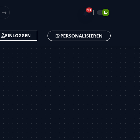
13
🔔
PERSONALISIEREN
EINLOGGEN