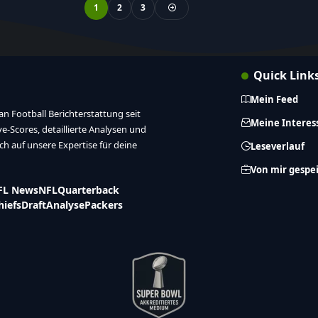
1
2
3
Quick Link
Mein Feed
n Football Berichterstattung seit
Meine Interes
ive-Scores, detaillierte Analysen und
ich auf unsere Expertise für deine
Leseverlauf
Von mir gespe
FL News
NFL
Quarterback
hiefs
Draft
Analyse
Packers