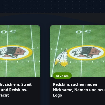
s informiert über alles, was die
NFL NEWS
t sich ein: Streit
Redskins suchen neuen
 und Redskins-
Nickname, Namen und neu
facht
Logo