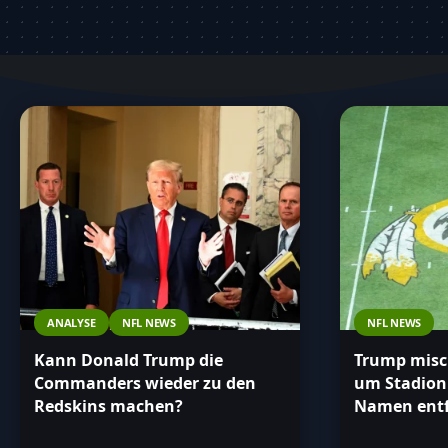
Durchstöbere unsere Sammlung und bleibe stet
Redskins betrifft.
ANALYSE
NFL NEWS
NFL NEWS
Kann Donald Trump die
Trump misch
Commanders wieder zu den
um Stadion
Redskins machen?
Namen ent