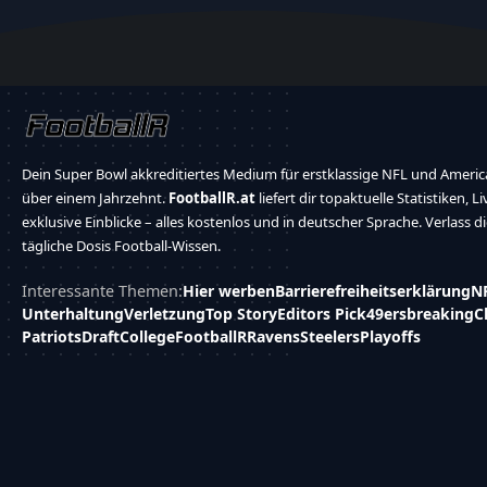
Dein Super Bowl akkreditiertes Medium für erstklassige NFL und America
über einem Jahrzehnt.
FootballR.at
liefert dir topaktuelle Statistiken, L
exklusive Einblicke – alles kostenlos und in deutscher Sprache. Verlass d
tägliche Dosis Football-Wissen.
Interessante Themen:
Hier werben
Barrierefreiheitserklärung
N
Unterhaltung
Verletzung
Top Story
Editors Pick
49ers
breaking
C
Patriots
Draft
College
FootballR
Ravens
Steelers
Playoffs