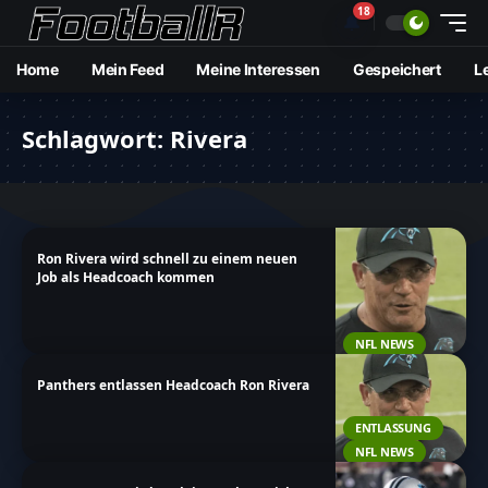
18
🔔
Home
Mein Feed
Meine Interessen
Gespeichert
L
Schlagwort:
Rivera
Ron Rivera wird schnell zu einem neuen
Job als Headcoach kommen
NFL NEWS
Panthers entlassen Headcoach Ron Rivera
ENTLASSUNG
NFL NEWS