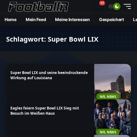
17
🔔
Home
Mein Feed
Meine Interessen
Gespeichert
L
Schlagwort:
Super Bowl LIX
Super Bowl LIX und seine beeindruckende
Wirkung auf Louisiana
NFL NEWS
Eagles feiern Super Bowl LIX Sieg mit
Besuch im Weißen Haus
NFL NEWS