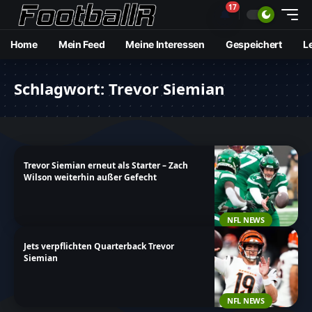
17
🔔
Home
Mein Feed
Meine Interessen
Gespeichert
L
Schlagwort:
Trevor Siemian
Trevor Siemian erneut als Starter – Zach
Wilson weiterhin außer Gefecht
NFL NEWS
Jets verpflichten Quarterback Trevor
Siemian
NFL NEWS