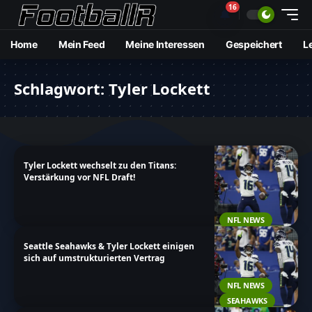
16
🔔
Home
Mein Feed
Meine Interessen
Gespeichert
L
Schlagwort:
Tyler Lockett
Tyler Lockett wechselt zu den Titans:
Verstärkung vor NFL Draft!
NFL NEWS
Seattle Seahawks & Tyler Lockett einigen
sich auf umstrukturierten Vertrag
NFL NEWS
SEAHAWKS