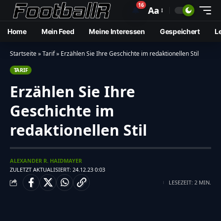
16
🔔
Aa
Home
Mein Feed
Meine Interessen
Gespeichert
L
Startseite
»
Tarif
»
Erzählen Sie Ihre Geschichte im redaktionellen Stil
TARIF
Erzählen Sie Ihre
Geschichte im
redaktionellen Stil
ALEXANDER R. HAIDMAYER
ZULETZT AKTUALISIERT: 24.12.23 0:03
LESEZEIT: 2 MIN.