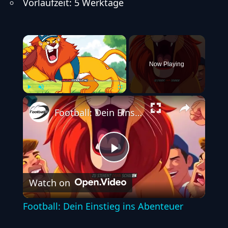
Vorlaufzeit: 5 Werktage
×
Now Playing
Play
Unmute
Fullscreen
Football: Dein Einstieg ins Abenteuer
Play
Watch on
Video
Football: Dein Einstieg ins Abenteuer