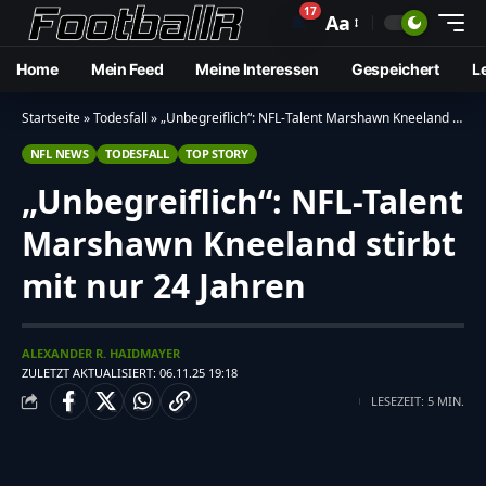
17
🔔
Aa
Home
Mein Feed
Meine Interessen
Gespeichert
L
Startseite
»
Todesfall
»
„Unbegreiflich“: NFL-Talent Marshawn Kneeland stirbt mit nur 24 Jahren
NFL NEWS
TODESFALL
TOP STORY
„Unbegreiflich“: NFL-Talent
Marshawn Kneeland stirbt
mit nur 24 Jahren
ALEXANDER R. HAIDMAYER
ZULETZT AKTUALISIERT: 06.11.25 19:18
LESEZEIT: 5 MIN.