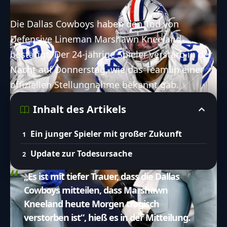
Die Dallas Cowboys haben den Tod von
Defensive Lineman Marshawn Kneeland
bestätigt. Der 24-jährige Spieler verstarb in der
Nacht auf Donnerstag, wie das Team in einer
offiziellen Stellungnahme bekannt gab.
Inhalt des Artikels
Ein junger Spieler mit großer Zukunft
Update zur Todesursache
„Es ist mit tiefer Trauer, dass die Dallas
Cowboys mitteilen, dass Marshawn
Kneeland heute Morgen tragisch
verstorben ist“, hieß es in der Mitteilung.