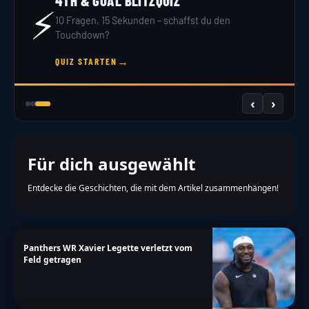
4TH & GOAL BLITZQUIZ
⚡
10 Fragen, 15 Sekunden – schaffst du den
Touchdown?
→
QUIZ STARTEN
‹
›
Für dich ausgewählt
Entdecke die Geschichten, die mit dem Artikel zusammenhängen!
Panthers WR Xavier Legette verletzt vom
Feld getragen