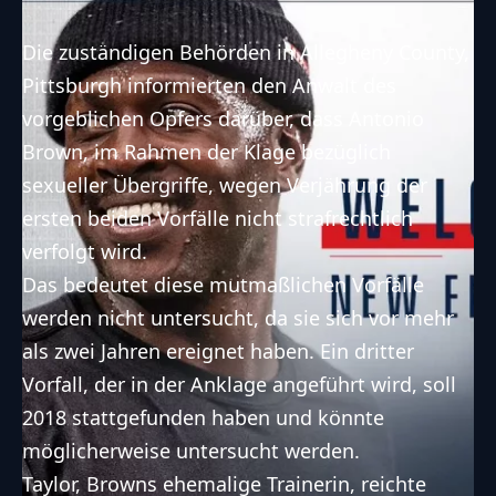
Die zuständigen Behörden in Allegheny County,
Pittsburgh informierten den Anwalt des
vorgeblichen Opfers darüber, dass Antonio
Brown, im Rahmen der Klage bezüglich
sexueller Übergriffe, wegen Verjährung der
ersten beiden Vorfälle nicht strafrechtlich
verfolgt wird.
Das bedeutet diese mutmaßlichen Vorfälle
werden nicht untersucht, da sie sich vor mehr
als zwei Jahren ereignet haben. Ein dritter
Vorfall, der in der Anklage angeführt wird, soll
2018 stattgefunden haben und könnte
möglicherweise untersucht werden.
Taylor, Browns ehemalige Trainerin, reichte