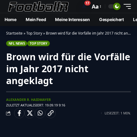
17
🔔
Aa
Home
Mein Feed
Meine Interessen
Gespeichert
L
Startseite
»
Top Story
»
Brown wird für die Vorfälle im Jahr 2017 nicht angeklagt
NFL NEWS
TOP STORY
Brown wird für die Vorfälle
im Jahr 2017 nicht
angeklagt
ALEXANDER R. HAIDMAYER
ZULETZT AKTUALISIERT: 19.09.19 9:16
LESEZEIT: 1 MIN.