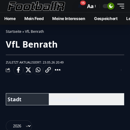
15
🔔
Aa
Home
Mein Feed
Meine Interessen
Gespeichert
L
Startseite
»
VfL Benrath
VfL Benrath
ZULETZT AKTUALISIERT: 23.05.26 20:49
Stadt
Düsseldorf