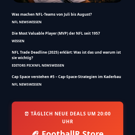
Was machen NFL-Teams von Juli bis August?
NFL NEWS
WISSEN
Die Most Valuable Player (MVP) der NFL seit 1957
WISSEN
NFL Trade Deadline (2025) erklärt: Was ist das und warum ist
sie wichtig?
EDITORS PICK
NFL NEWS
WISSEN
Cap Space verstehen #5 – Cap-Space-Strategien im Kaderbau
NFL NEWS
WISSEN
⏰ TÄGLICH NEUE DEALS UM 20:00
UHR
🏈 FootballR Store