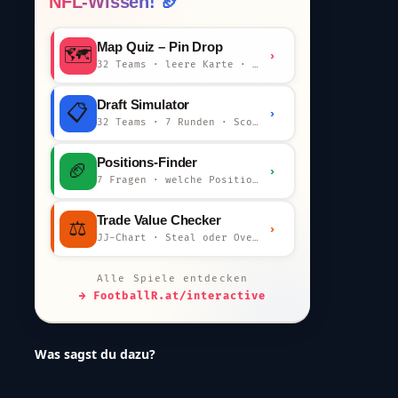
NFL-Wissen! 🏈
Map Quiz – Pin Drop
🗺️
›
32 Teams · leere Karte · km-Wertung
Draft Simulator
📋
›
32 Teams · 7 Runden · Scout-Kommentar
Positions-Finder
🏈
›
7 Fragen · welche Position bist du?
Trade Value Checker
⚖️
›
JJ-Chart · Steal oder Overpay?
Alle Spiele entdecken
→ FootballR.at/interactive
Was sagst du dazu?