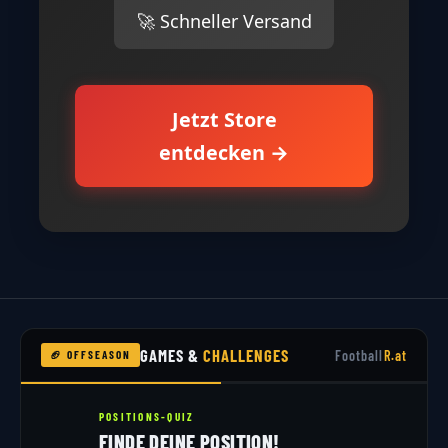
🚀 Schneller Versand
Jetzt Store
entdecken →
GAMES &
CHALLENGES
Football
R.at
🏈 OFFSEASON
POSITIONS-QUIZ
FINDE DEINE POSITION!