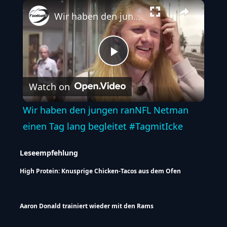
Play
Unmute
Fullscreen
Wir haben den jungen ranNFL Netman einen Tag lang begleitet #TagmitIcke
Play
Watch on
Video
Wir haben den jungen ranNFL Netman
einen Tag lang begleitet #TagmitIcke
Leseempfehlung
High Protein: Knusprige Chicken-Tacos aus dem Ofen
Aaron Donald trainiert wieder mit den Rams