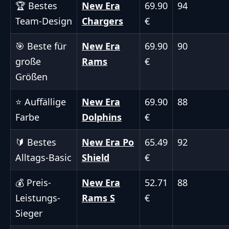
🏆 Bestes
New Era
69.90
94
Team-Design
Chargers
€
🎯 Beste für
New Era
69.90
90
große
Rams
€
Größen
⭐ Auffällige
New Era
69.90
88
Farbe
Dolphins
€
🔰 Bestes
New Era Po
65.49
92
Alltags-Basic
Shield
€
💰 Preis-
New Era
52.71
88
Leistungs-
Rams S
€
Sieger