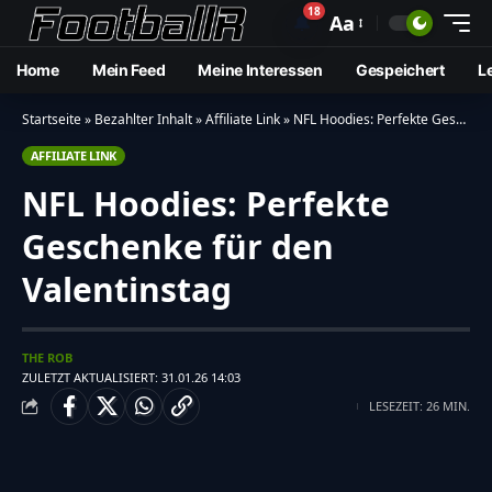
18
🔔
Aa
Home
Mein Feed
Meine Interessen
Gespeichert
L
Startseite
»
Bezahlter Inhalt
»
Affiliate Link
»
NFL Hoodies: Perfekte Geschenke für den Valentinstag
AFFILIATE LINK
NFL Hoodies: Perfekte
Geschenke für den
Valentinstag
THE ROB
ZULETZT AKTUALISIERT: 31.01.26 14:03
LESEZEIT: 26 MIN.