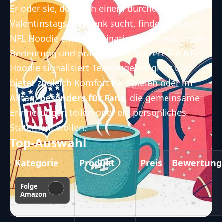
Er oder sie, der nach einem durchdachten
Valentinstagsgeschenk sucht, findet in einem
NFL Hoodie eine Kombination aus emotionaler
Bedeutung und praktischem Nutzen. Ein NFL
Hoodie signalisiert Teamzugehörigkeit und
bietet zugleich Komfort bei Spielen oder im
Alltag,
besonders für Fans
, die gemeinsame
Erinnerungen teilen oder ein persönliches
Statement wollen.
Top-Auswahl
Kategorie
Produkt
Preis
Bewertung
Folge
Amazon