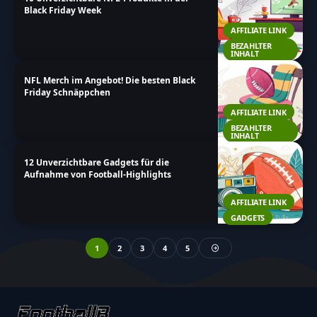
Black Friday Week
AFFILIATE LINK
BEZAHLTER
INHALT
NFL Merch im Angebot! Die besten Black
Friday Schnäppchen
AFFILIATE LINK
BEZAHLTER
INHALT
12 Unverzichtbare Gadgets für die
Aufnahme von Football-Highlights
AFFILIATE LINK
GADGETS
1
2
3
4
5