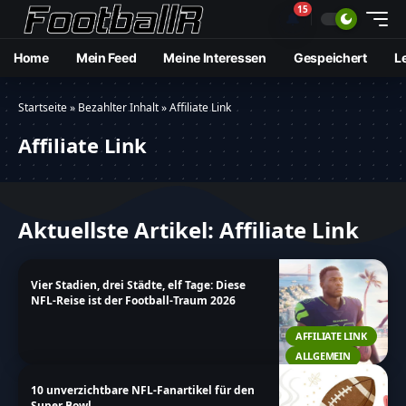
15
🔔
Home
Mein Feed
Meine Interessen
Gespeichert
L
Startseite
»
Bezahlter Inhalt
»
Affiliate Link
Affiliate Link
Aktuellste Artikel: Affiliate Link
Vier Stadien, drei Städte, elf Tage: Diese
NFL-Reise ist der Football-Traum 2026
AFFILIATE LINK
ALLGEMEIN
10 unverzichtbare NFL-Fanartikel für den
Super Bowl