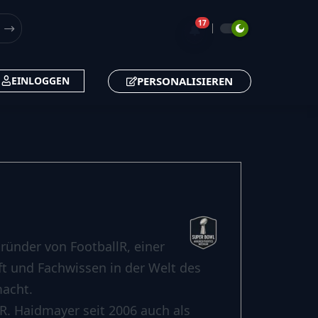
17
🔔
PERSONALISIEREN
EINLOGGEN
ründer von FootballR, einer
aft und Fachwissen in der Welt des
macht.
R. Haidmayer seit 2006 auch als