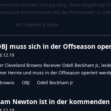
ommierten Kleinen Zeitung tätig. Diese langjährige E
 exklusive Informationen aus der Footballwelt zu liefe
NFL Experte & Editor
BJ muss sich in der Offseason oper
8.12.19
er Cleveland Browns Receiver Odell Beckham Jr., lei
iner Hernie und muss in der Offseason operiert werde
Browns
OBJ
Odell Beckham Jr
am Newton ist in der kommenden 
8.12.19