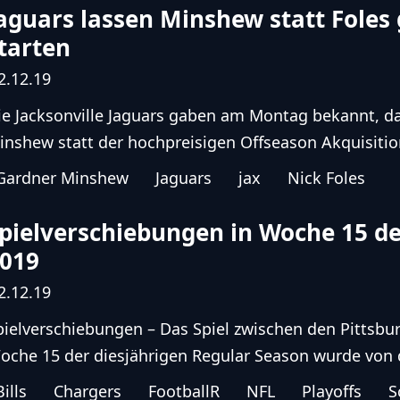
aguars lassen Minshew statt Foles
tarten
2.12.19
ie Jacksonville Jaguars gaben am Montag bekannt, d
inshew statt der hochpreisigen Offseason Akquisition 
Gardner Minshew
Jaguars
jax
Nick Foles
pielverschiebungen in Woche 15 d
019
2.12.19
pielverschiebungen – Das Spiel zwischen den Pittsburg
oche 15 der diesjährigen Regular Season wurde von d
Bills
Chargers
FootballR
NFL
Playoffs
S