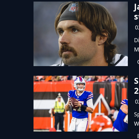
J
s
0
D
M
S
2
0
S
W