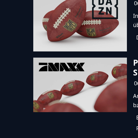
0
I
ü
P
S
0
A
b