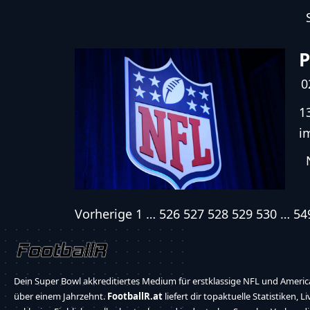
P
0
1
i
Vorherige
1
…
526
527
528
529
530
…
54
Dein Super Bowl akkreditiertes Medium für erstklassige NFL und America
über einem Jahrzehnt.
FootballR.at
liefert dir topaktuelle Statistiken, L