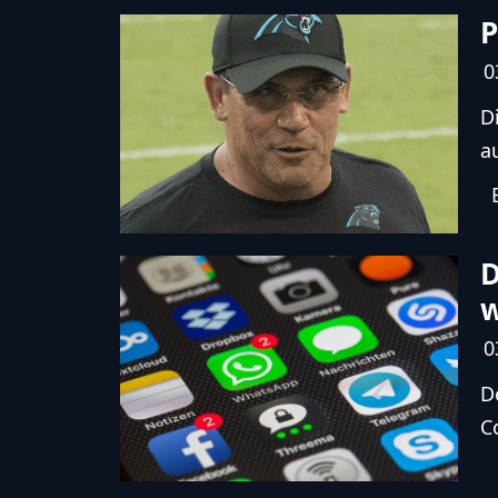
P
0
D
a
D
0
D
C