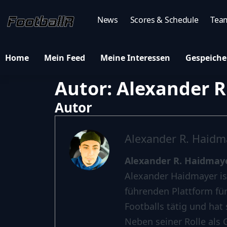
News
Scores & Schedule
Tea
Home
Mein Feed
Meine Interessen
Gespeiche
Autor:
Alexander R
Autor
Alexander R. Haidm
Alexander R. Haidmay
Alexander Haidmayer is
führenden Plattform für
Footballs tätig und ha
Neben seiner Rolle als 