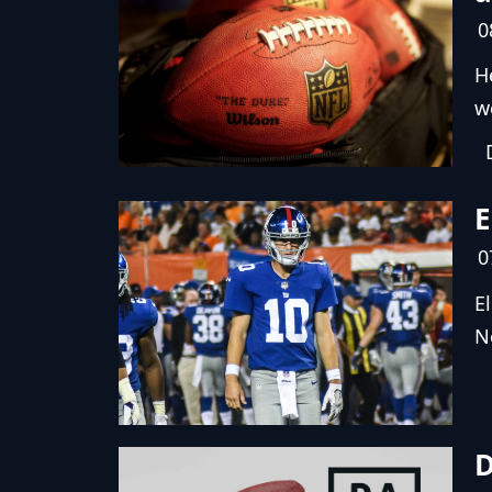
0
H
w
E
0
E
N
D