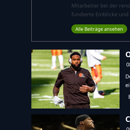
Mitarbeiter bei der ren
fundierte Einblicke und
Alle Beiträge ansehen
O
0
D
e
C
0