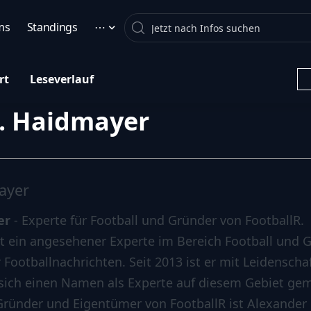
Search
ms
Standings
⋯
rt
Leseverlauf
. Haidmayer
ayer
er
- Experte für Football und Gründer von FootballR.
t ein angesehener Experte im Bereich Football und G
 Footballnachrichten. Seit 2013 ist er mit Leidensch
t sich einen Namen als Experte auf diesem Gebiet ge
Gründer und Eigentümer von FootballR ist Alexander 