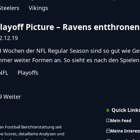
Steelers
Vikings
layoff Picture – Ravens ent­thro­nen
2.12.19
3 Wochen der NFL Regular Season sind so gut wie Ge
mmer weiter Formen an. So sieht es nach den Spielen
NFL
Playoffs
9
Weiter
Quick Link
Mein Feed
n Football Berichterstattung seit
Meine Interes
ive-Scores, detaillierte Analysen und