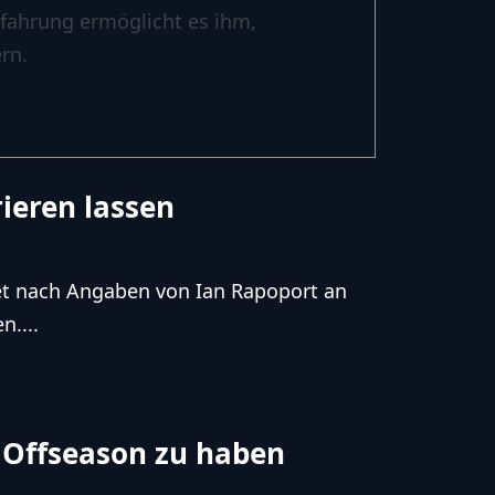
rfahrung ermöglicht es ihm,
rn.
ieren lassen
det nach Angaben von Ian Rapoport an
n....
Offseason zu haben