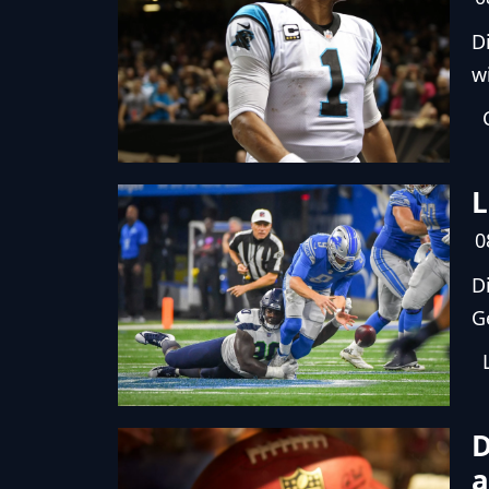
D
w
L
0
D
G
D
a