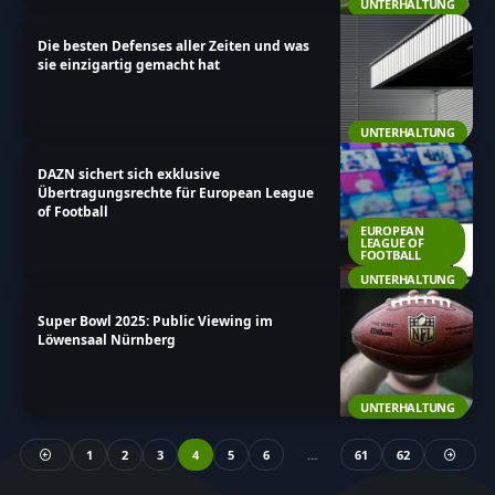
UNTERHALTUNG
Die besten Defenses aller Zeiten und was
sie einzigartig gemacht hat
UNTERHALTUNG
DAZN sichert sich exklusive
Übertragungsrechte für European League
of Football
EUROPEAN
LEAGUE OF
FOOTBALL
UNTERHALTUNG
Super Bowl 2025: Public Viewing im
Löwensaal Nürnberg
UNTERHALTUNG
1
2
3
4
5
6
…
61
62