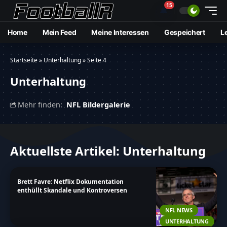
15
🔔
Home
Mein Feed
Meine Interessen
Gespeichert
L
Startseite
»
Unterhaltung
»
Seite 4
Unterhaltung
Mehr finden:
NFL Bildergalerie
Aktuellste Artikel: Unterhaltung
Brett Favre: Netflix Dokumentation
enthüllt Skandale und Kontroversen
NFL NEWS
UNTERHALTUNG