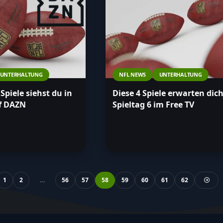
UNTERHALTUNG
NFL NEWS
UNTERHALTUNG
Spiele siehst du in
Diese 4 Spiele erwarten dic
f DAZN
Spieltag 6 im Free TV
1
2
…
56
57
58
59
60
61
62