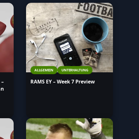
ALLGEMEIN
UNTERHALTUNG
 –
RAMS EY – Week 7 Preview
an