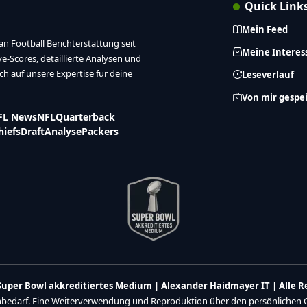
Quick Link
Mein Feed
n Football Berichterstattung seit
Meine Interes
ive-Scores, detaillierte Analysen und
ich auf unsere Expertise für deine
Leseverlauf
Von mir gespe
FL News
NFL
Quarterback
hiefs
Draft
Analyse
Packers
n Super Bowl akkreditiertes Medium | Alexander Haidmayer IT | Alle 
enbedarf. Eine Weiterverwendung und Reproduktion über den persönlichen Ge