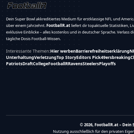
Dein Super Bowl akkreditiertes Medium für erstklassige NFL und America
über einem Jahrzehnt.
FootballR.at
liefert dir topaktuelle Statistiken, L
exklusive Einblicke – alles kostenlos und in deutscher Sprache. Verlass d
tägliche Dosis Football-Wissen.
Interessante Themen:
Hier werben
Barrierefreiheitserklärung
N
Unterhaltung
Verletzung
Top Story
Editors Pick
49ers
breaking
C
Patriots
Draft
College
FootballR
Ravens
Steelers
Playoffs
© 2026, FootballR.at – Dei
Nutzung ausschließlich für den privaten Eig