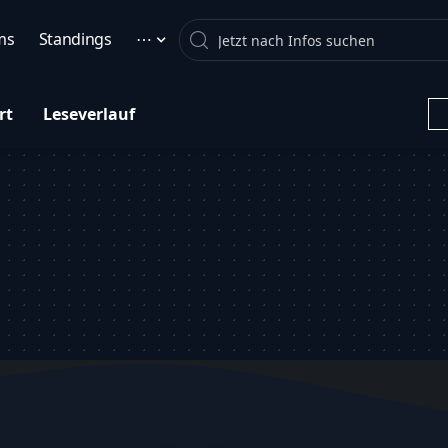
Search
ms
Standings
⋯
rt
Leseverlauf