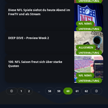
UNTERHALTUNG
Diese NFL Spiele siehst du heute Abend im
FreeTV und als Stream
NFL NEWS
UNTERHALTUNG
DEEP DIVE – Preview Week 2
ALLGEMEIN
UNTERHALTUNG
100. NFL Saison freut sich über starke
Quoten
NFL NEWS
UNTERHALTUNG
1
2
…
58
59
60
61
62