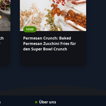
FOOD
ch
Parmesan Crunch: Baked
r
Parmesan Zucchini Fries für
den Super Bowl Crunch
s
Über uns