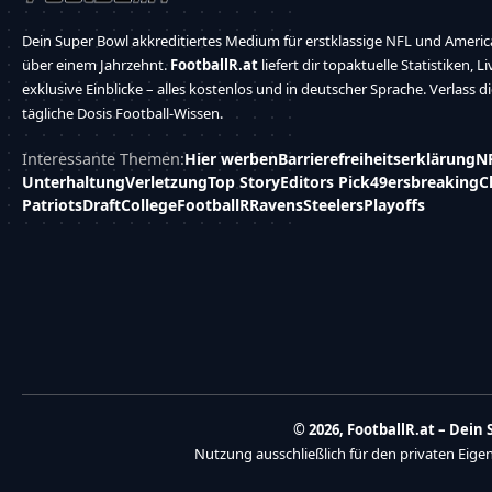
Dein Super Bowl akkreditiertes Medium für erstklassige NFL und America
über einem Jahrzehnt.
FootballR.at
liefert dir topaktuelle Statistiken, L
exklusive Einblicke – alles kostenlos und in deutscher Sprache. Verlass d
tägliche Dosis Football-Wissen.
Interessante Themen:
Hier werben
Barrierefreiheitserklärung
N
Unterhaltung
Verletzung
Top Story
Editors Pick
49ers
breaking
C
Patriots
Draft
College
FootballR
Ravens
Steelers
Playoffs
© 2026, FootballR.at – Dei
Nutzung ausschließlich für den privaten Eig