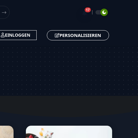
17
🔔
PERSONALISIEREN
EINLOGGEN