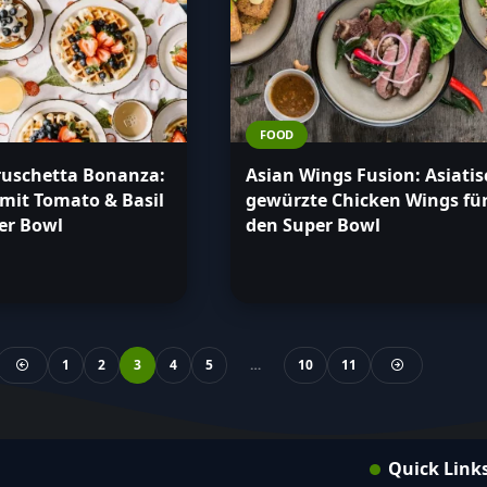
FOOD
ruschetta Bonanza:
Asian Wings Fusion: Asiatis
mit Tomato & Basil
gewürzte Chicken Wings fü
er Bowl
den Super Bowl
1
2
3
4
5
…
10
11
Quick Link