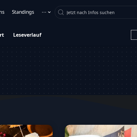
Search
ms
Standings
⋯
rt
Leseverlauf