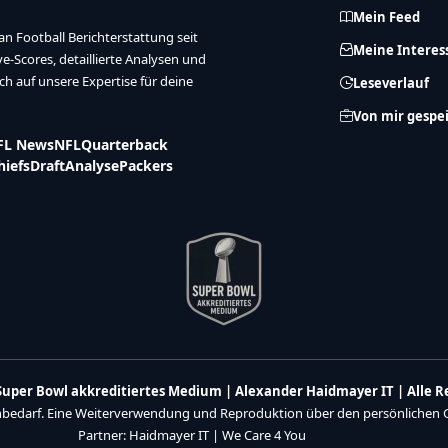
Mein Feed
n Football Berichterstattung seit
Meine Interes
ive-Scores, detaillierte Analysen und
ich auf unsere Expertise für deine
Leseverlauf
Von mir gespe
FL News
NFL
Quarterback
hiefs
Draft
Analyse
Packers
n Super Bowl akkreditiertes Medium | Alexander Haidmayer IT | Alle 
enbedarf. Eine Weiterverwendung und Reproduktion über den persönlichen Ge
Partner:
Haidmayer IT
|
We Care 4 You