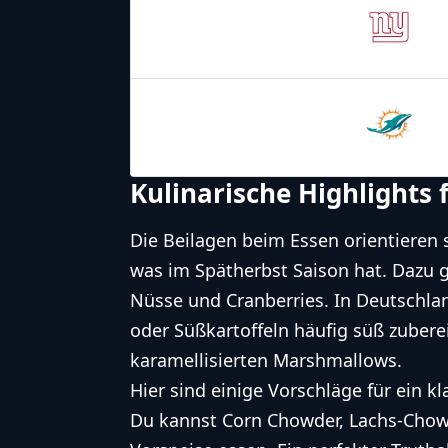
New York
Giants
29.11.2024
2:20
Miami
Dolphins
Kulinarische Highlights
Die Beilagen beim Essen orientieren
was im Spätherbst Saison hat. Dazu g
Nüsse und Cranberries. In Deutschla
oder Süßkartoffeln häufig süß zubere
karamellisierten Marshmallows.
Hier sind einige Vorschläge für ein k
Du kannst Corn Chowder, Lachs-Chowd