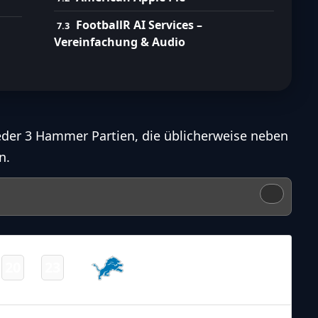
FootballR AI Services –
Vereinfachung & Audio
eder 3 Hammer Partien, die üblicherweise neben
n.
NFL 2024-2025
/
Regular Season
/
Week13
Detroit
20
23
-
Lions
Final
NFL 2024-2025
/
Regular Season
/
Week13