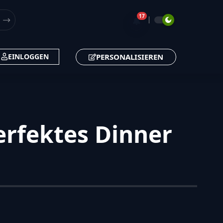
17
🔔
PERSONALISIEREN
EINLOGGEN
erfektes Dinner