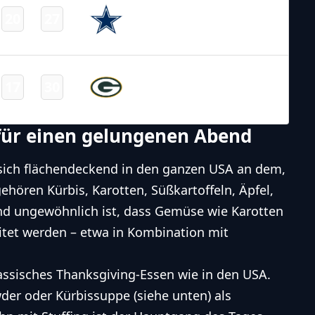
Dallas
20
27
-
Cowboys
Final
NFL 2024-2025
/
Regular Season
/
Week13
Green Bay
17
30
-
Packers
Final
 für einen gelungenen Abend
 sich flächendeckend in den ganzen USA an dem,
ehören Kürbis, Karotten, Süßkartoffeln, Äpfel,
nd ungewöhnlich ist, dass Gemüse wie Karotten
itet werden – etwa in Kombination mit
lassisches
Thanksgiving
-Essen wie in den USA.
er oder Kürbissuppe (siehe unten) als