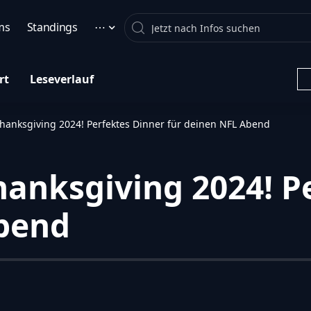
Search
ms
Standings
⋯
rt
Leseverlauf
Thanksgiving 2024! Perfektes Dinner für deinen NFL Abend
hanksgiving 2024! P
Abend