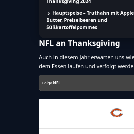
Thanksgiving 2024
Hauptspeise – Truthahn mit Apple
Butter, Preiselbeeren und
Süßkartoffelpommes
NFL an Thanksgiving
Auch in diesem Jahr erwarten uns wi
dem Essen laufen und verfolgt werde
Folge
NFL
28.11.2024
18:30
Chicago
Bears
28.11.2024
22:30