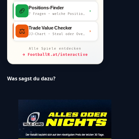
Positions-Finder
🏈
›
7 Fragen · welche Position bist du?
Trade Value Checker
⚖️
›
JJ-Chart · Steal oder Overpay?
Alle Spiele entdecken
→ FootballR.at/interactive
Was sagst du dazu?