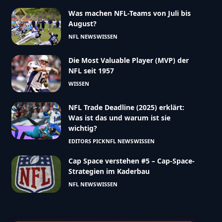
Was machen NFL-Teams von Juli bis
August?
NFL NEWS
WISSEN
Die Most Valuable Player (MVP) der
NFL seit 1957
WISSEN
NFL Trade Deadline (2025) erklärt:
Was ist das und warum ist sie
wichtig?
EDITORS PICK
NFL NEWS
WISSEN
Cap Space verstehen #5 – Cap-Space-
Strategien im Kaderbau
NFL NEWS
WISSEN