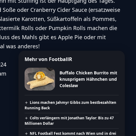
ahn
mit Stuffing ist der Hauptgang des Tages.
 Soße oder Cranberry Cider Sauce (ersatzweise
Glasierte Karotten,
Süßkartoffeln als Pommes,
ttermilk Rolls oder Pumpkin Rolls machen die
uss des Mahls gibt es Apple Pie oder mit
al was anderes!
Mehr von FootballR
024
 am
Buffalo Chicken Burrito mit
knusprigem Hähnchen und
Coleslaw
Lions machen Jahmyr Gibbs zum bestbezahlten
Running Back
Colts verlängern mit Jonathan Taylor: Bis zu 47
Millionen Dollar
NFL Football Fest kommt nach Wien und in drei