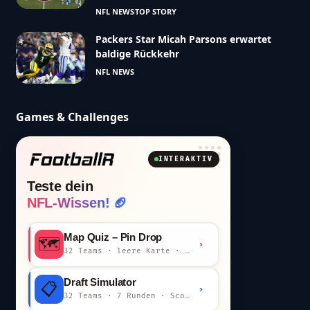
NFL NEWS
TOP STORY
Packers Star Micah Parsons erwartet
baldige Rückkehr
NFL NEWS
Games & Challenges
INTERAKTIV
Teste dein
NFL-Wissen! 🏈
Map Quiz – Pin Drop
🗺️
›
32 Teams · leere Karte · km-Wertung
Draft Simulator
📋
›
32 Teams · 7 Runden · Scout-Kommentar