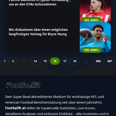
um an den OTAs teilzunehmen
NFL NEWS
Wir diskutieren über einen möglichen
langfristigen Vertrag für Bryce Young
NFL NEWS
1
2
…
14
15
16
17
18
…
886
887
Dein Super Bowl akkreditiertes Medium für erstklassige NFL und
American Football Berichterstattung seit über einem Jahrzehnt.
FootballR.at
liefert dir topaktuelle Statistiken, Live-Scores,
detaillierte Analysen und exklusive Einblicke – alles kostenlos und in