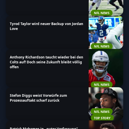
mir unserem einfach zu navigierenden Design schnell
alle Informationen finden, die du suchst.
NFL NEWS
Tyrod Taylor wird neuer Backup von Jordan
Love
NFL NEWS
Anthony Richardson taucht wieder bei den
Colts auf! Doch seine Zukunft bleibt völlig
offen
NFL NEWS
Stefon Diggs weist Vorwürfe zum
Prozessauftakt scharf zurück
NFL NEWS
TOP STORY
Patrick Mahomes in „guter Verfassung“,