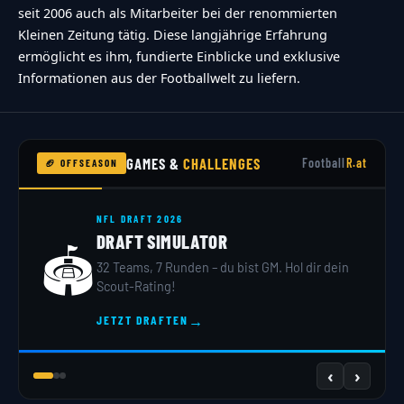
seit 2006 auch als Mitarbeiter bei der renommierten
Kleinen Zeitung tätig. Diese langjährige Erfahrung
ermöglicht es ihm, fundierte Einblicke und exklusive
Informationen aus der Footballwelt zu liefern.
GAMES &
CHALLENGES
Football
R.at
🏈 OFFSEASON
NFL DRAFT 2026
DRAFT SIMULATOR
🏟️
32 Teams, 7 Runden – du bist GM. Hol dir dein
Scout-Rating!
→
JETZT DRAFTEN
‹
›