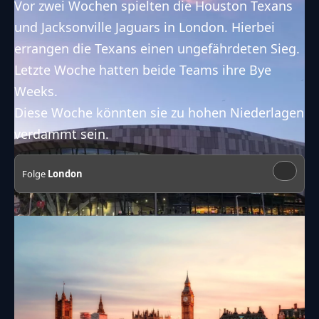
Vor zwei Wochen spielten die
Houston Texans
und
Jacksonville Jaguars
in
London
. Hierbei
errangen die Texans einen ungefährdeten Sieg.
Letzte Woche hatten beide Teams ihre Bye
Weeks.
Diese Woche könnten sie zu hohen Niederlagen
verdammt sein.
Folge
London