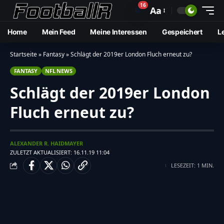
16
🔔
Aa
Home
Mein Feed
Meine Interessen
Gespeichert
L
Startseite
»
Fantasy
»
Schlägt der 2019er London Fluch erneut zu?
FANTASY
NFL NEWS
Schlägt der 2019er London
Fluch erneut zu?
ALEXANDER R. HAIDMAYER
ZULETZT AKTUALISIERT: 16.11.19 11:04
LESEZEIT: 1 MIN.