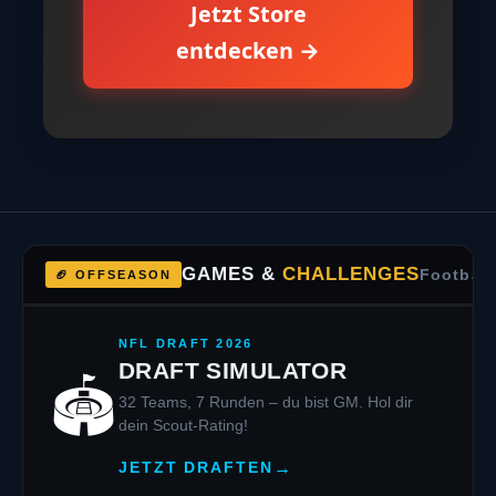
Wilson Footballs bis zu
professionellem Training
Equipment – entdecke unsere
handverlesene Auswahl an
Premium Produkten.
⚡ Täglich neue Deals
🎯 Top Marken
🚀 Schneller Versand
Jetzt Store