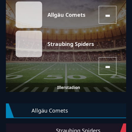
-
Allgäu Comets
Straubing Spiders
-
Illerstadion
So habt ihr abgestimmt:
50%
50%
Comets
-
Straubing Spiders