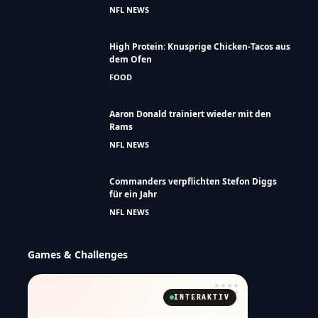
Colts verlängern mit Jonathan Taylor: Bis
zu 47 Millionen Dollar
NFL NEWS
NFL Football Fest kommt nach Wien und
in drei deutsche Städte
NFL NEWS
High Protein: Knusprige Chicken-Tacos aus
dem Ofen
FOOD
Aaron Donald trainiert wieder mit den
Rams
NFL NEWS
Commanders verpflichten Stefon Diggs
für ein Jahr
NFL NEWS