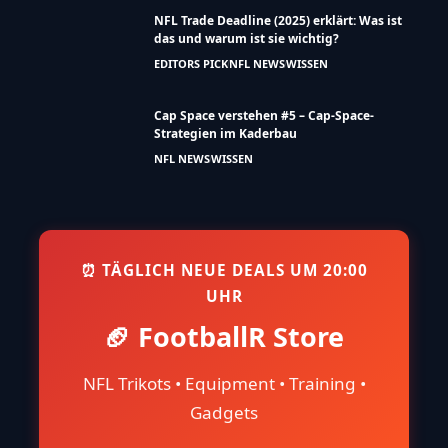
Was machen NFL-Teams von Juli bis
August?
NFL NEWS
WISSEN
Die Most Valuable Player (MVP) der NFL
seit 1957
WISSEN