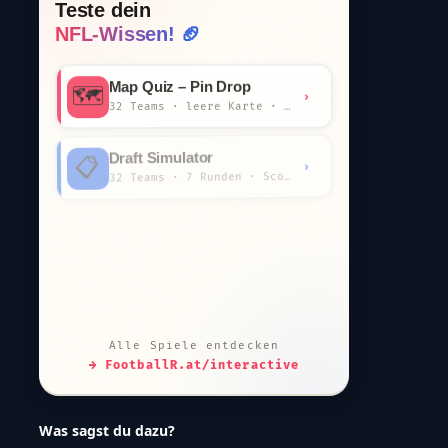
Games & Challenges
INTERAKTIV
Teste dein
NFL-Wissen! 🏈
Map Quiz – Pin Drop
🗺️
›
32 Teams · leere Karte · km-Wertung
Draft Simulator
📋
›
32 Teams · 7 Runden · Scout-Kommentar
Positions-Finder
🏈
›
7 Fragen · welche Position bist du?
Trade Value Checker
⚖️
›
JJ-Chart · Steal oder Overpay?