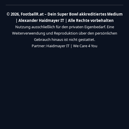
detaillierte Analysen und exklusive Einblicke – alles kostenlos und in
deutscher Sprache. Verlass dich auf unsere Expertise für deine
tägliche Dosis Football-Wissen.
Interessante Themen:
Hier werben
Barrierefreiheitserklärung
NFL News
Quick Links
Über uns
Mein Feed
Tarif
Impressum
Meine Interessen
Datenschutzerklärung
Leseverlauf
Von mir gespeichert