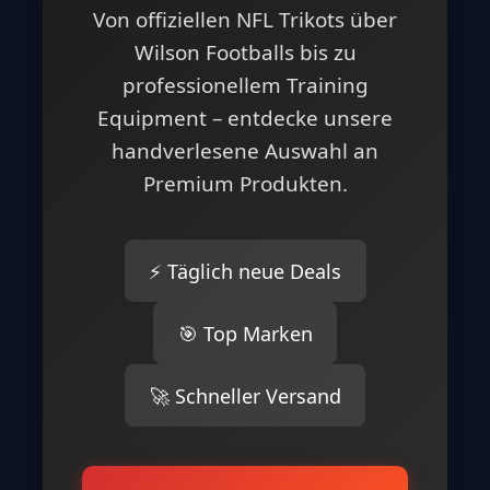
Jetzt entdecken →
NEU: FOOTBALLR STORE
🏈 Alles für
echte
Football Fans
Von offiziellen NFL Trikots über