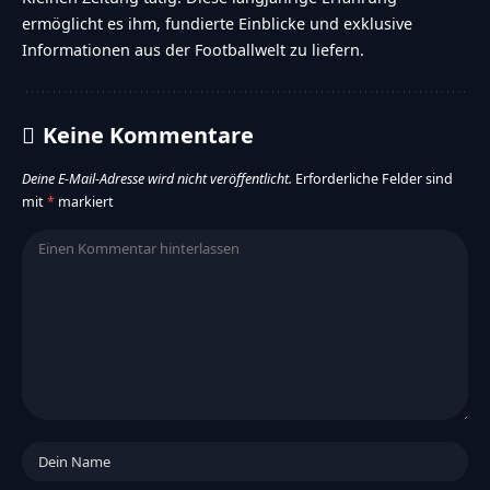
er mit Leidenschaft und Fachwissen in der Welt des
Footballs tätig und hat sich einen Namen als Experte auf
diesem Gebiet gemacht. Neben seiner Rolle als Gründer
und Eigentümer von FootballR ist Alexander R. Haidmayer
seit 2006 auch als Mitarbeiter bei der renommierten
Kleinen Zeitung tätig. Diese langjährige Erfahrung
ermöglicht es ihm, fundierte Einblicke und exklusive
Informationen aus der Footballwelt zu liefern.
Keine Kommentare
Deine E-Mail-Adresse wird nicht veröffentlicht.
Erforderliche Felder sind
mit
*
markiert