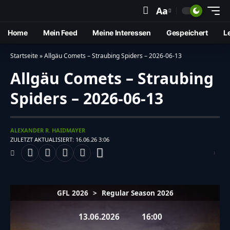
15
🔔
Aa
Home
Mein Feed
Meine Interessen
Gespeichert
L
Startseite
»
Allgäu Comets – Straubing Spiders – 2026-06-13
Allgäu Comets – Straubing
Spiders – 2026-06-13
ALEXANDER R. HAIDMAYER
ZULETZT AKTUALISIERT: 16.06.26 3:06
GFL 2026
>
Regular Season 2026
13.06.2026
16:00