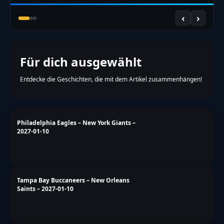
entdecken →
GAMES &
CHALLENGES
Football
R.at
🏈 OFFSEASON
NFL DRAFT 2026
DRAFT SIMULATOR
🏟️
32 Teams, 7 Runden – du bist GM. Hol dir dein
Scout-Rating!
→
JETZT DRAFTEN