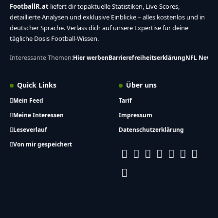
Jacksonville Jaguars – Indianapolis Colts –
2027-01-10
Detroit Lions – Green Bay Packers – 2027-
01-10
MEHR ANZEIGEN
Dein Super Bowl akkreditiertes Medium für erstklassige NFL und
American Football Berichterstattung seit über einem Jahrzehnt.
FootballR.at
liefert dir topaktuelle Statistiken, Live-Scores,