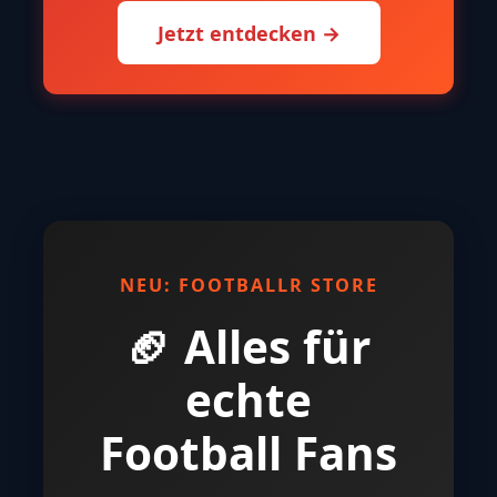
NFL Trade Deadline (2025) erklärt: Was ist
das und warum ist sie wichtig?
EDITORS PICK
NFL NEWS
WISSEN
Cap Space verstehen #5 – Cap-Space-
Strategien im Kaderbau
NFL NEWS
WISSEN
⏰ TÄGLICH NEUE DEALS UM 20:00
UHR
🏈 FootballR Store
NFL Trikots • Equipment • Training •
Gadgets