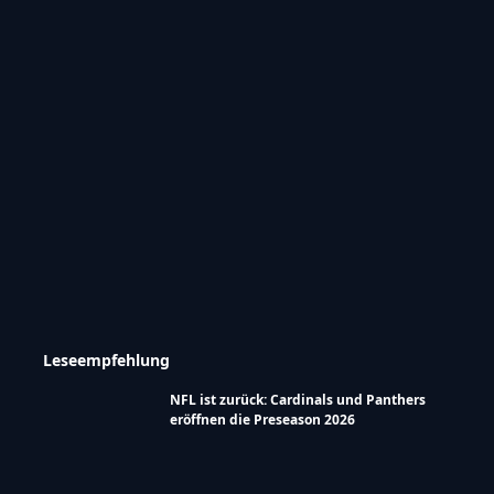
Alle Spiele entdecken
→ FootballR.at/interactive
Was sagst du dazu?