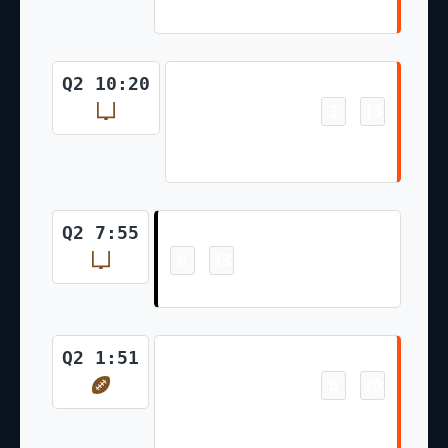
Goal
Field Goal
Q2 10:20
3
13
-
Evan McPherson 30 Yd Field
Goal
Field Goal
Q2 7:55
6
13
-
Daniel Carlson 28 Yd Field Goal
Touchdown
Q2 1:51
6
20
-
Tyler Boyd 10 Yd pass from Joe
Burrow (Evan McPherson Kick)