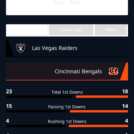
Bengals
Raiders
Final
Team Stats
Spieler Stats
Mehr
Las Vegas Raiders
Cincinnati Bengals
23
18
Total 1st Downs
15
14
Passing 1st Downs
4
4
Rushing 1st Downs