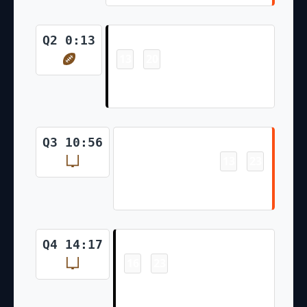
Touchdown
Q2 0:13
13
20
-
Zay Jones 14 Yd pass from
Derek Carr (Daniel Carlson Kick)
Field Goal
Q3 10:56
13
23
-
Evan McPherson 43 Yd Field
Goal
Field Goal
Q4 14:17
16
23
-
Daniel Carlson 34 Yd Field
Goal