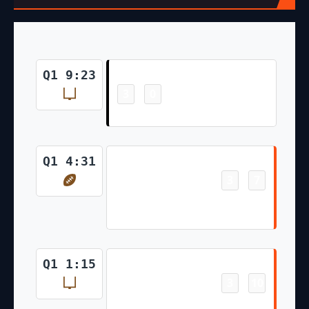
Field Goal
Q1 9:23
3
0
-
Daniel Carlson 47 Yd Field Goal
Touchdown
Q1 4:31
3
7
-
C.J. Uzomah 7 Yd pass from Joe
Burrow (Evan McPherson Kick)
Field Goal
Q1 1:15
3
10
-
Evan McPherson 31 Yd Field