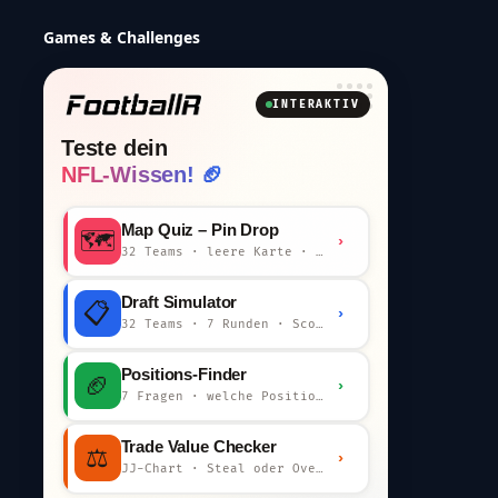
Games & Challenges
INTERAKTIV
Teste dein
NFL-Wissen! 🏈
Map Quiz – Pin Drop
🗺️
›
32 Teams · leere Karte · km-Wertung
Draft Simulator
📋
›
32 Teams · 7 Runden · Scout-Kommentar
Positions-Finder
🏈
›
7 Fragen · welche Position bist du?
Trade Value Checker
⚖️
›
JJ-Chart · Steal oder Overpay?