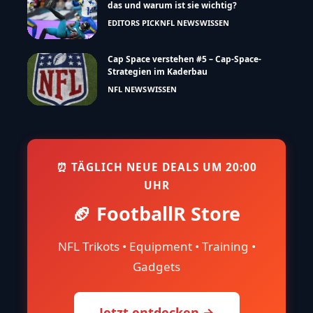
das und warum ist sie wichtig?
EDITORS PICK
NFL NEWS
WISSEN
Cap Space verstehen #5 – Cap-Space-
Strategien im Kaderbau
NFL NEWS
WISSEN
⏰ TÄGLICH NEUE DEALS UM 20:00
UHR
🏈 FootballR Store
NFL Trikots • Equipment • Training •
Gadgets
Jetzt entdecken →