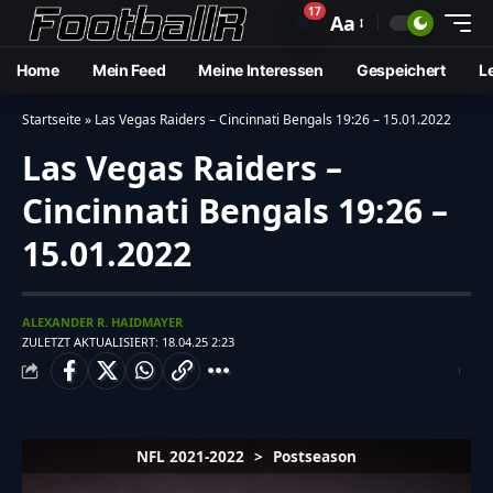
17
🔔
Aa
Home
Mein Feed
Meine Interessen
Gespeichert
L
Startseite
»
Las Vegas Raiders – Cincinnati Bengals 19:26 – 15.01.2022
Las Vegas Raiders –
Cincinnati Bengals 19:26 –
15.01.2022
ALEXANDER R. HAIDMAYER
ZULETZT AKTUALISIERT: 18.04.25 2:23
NFL 2021-2022
>
Postseason