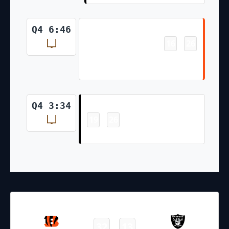
Field Goal
Q4 6:46
16
26
-
Evan McPherson 28 Yd Field
Goal
Field Goal
Q4 3:34
19
26
-
Daniel Carlson 28 Yd Field Goal
21.11.2021
22:05
NFL 2021-2022
/
Regular Season
/
Week11
32
13