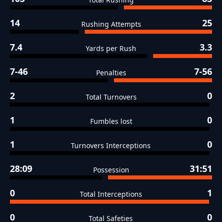
14
25
Rushing Attempts
7.4
3.3
Yards per Rush
7-46
7-56
Penalties
2
0
Total Turnovers
1
0
Fumbles lost
1
0
Turnovers Interceptions
28:09
31:51
Possession
0
1
Total Interceptions
0
0
Total Safeties