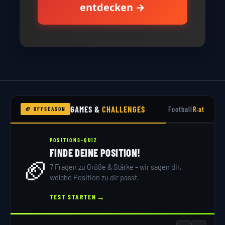
entdecken →
GAMES &
CHALLENGES
Football
R.at
🏈 OFFSEASON
NFL TRIVIA
4TH & GOAL BLITZQUIZ
⚡
10 Fragen, 15 Sekunden – schaffst du den
Touchdown?
→
QUIZ STARTEN