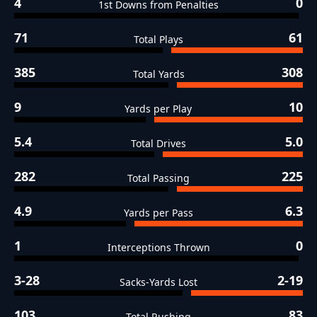
4
0
1st Downs from Penalties
71
61
Total Plays
385
308
Total Yards
9
10
Yards per Play
5.4
5.0
Total Drives
282
225
Total Passing
4.9
6.3
Yards per Pass
1
0
Interceptions Thrown
3-28
2-19
Sacks-Yards Lost
103
83
Total Rushing