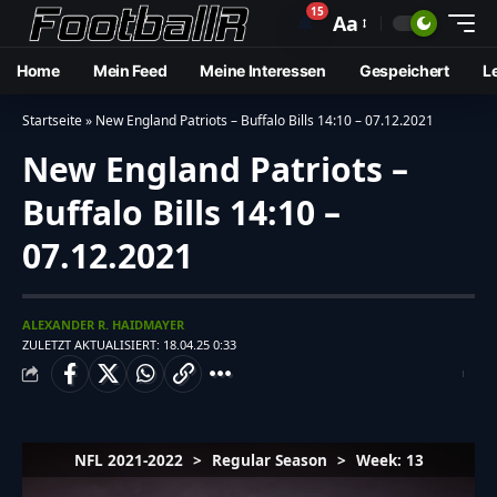
15
🔔
Aa
Home
Mein Feed
Meine Interessen
Gespeichert
L
Startseite
»
New England Patriots – Buffalo Bills 14:10 – 07.12.2021
New England Patriots –
Buffalo Bills 14:10 –
07.12.2021
ALEXANDER R. HAIDMAYER
ZULETZT AKTUALISIERT: 18.04.25 0:33
NFL 2021-2022
>
Regular Season
>
Week: 13