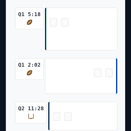
Touchdown
Q1 5:18
8
0
-
Damien Harris 64 Yd Run
(Brandon Bolden Run for Two-
Point Conversion)
Touchdown
Q1 2:02
8
7
-
Gabriel Davis 14 Yd pass from
Josh Allen (Tyler Bass Kick)
Field Goal
Q2 11:28
11
7
-
Nick Folk 41 Yd Field Goal