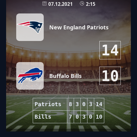
07.12.2021
2:15
New England Patriots
14
10
Buffalo Bills
Patriots
8
3
0
3
14
Bills
7
0
3
0
10