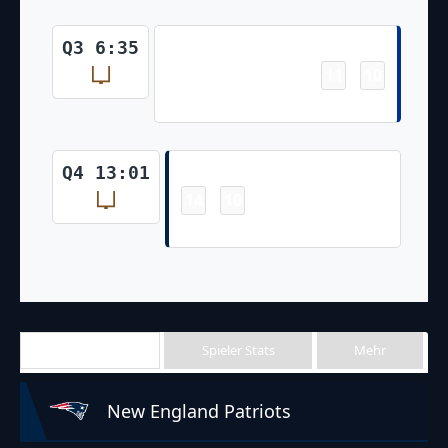
Field Goal
Q3 6:35
11
10
-
Tyler Bass 35 Yd Field Goal
Field Goal
Q4 13:01
14
10
-
Nick Folk 34 Yd Field Goal
Team Stats
Spieler Stats
Mehr
New England Patriots