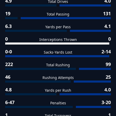
4.9
4.0
Total Drives
19
131
Total Passing
6.3
4.1
Yards per Pass
0
0
Interceptions Thrown
0-0
2-14
Sacks-Yards Lost
222
99
Total Rushing
46
25
Rushing Attempts
4.8
4.0
Yards per Rush
6-47
3-20
Penalties
1
1
Total Turnovers