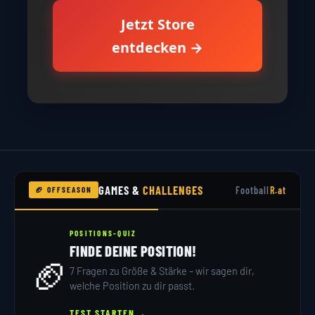
Jetzt Store
entdecken →
GAMES &
CHALLENGES
Football
R.at
🏈 OFFSEASON
POSITIONS-QUIZ
FINDE DEINE POSITION!
🏈
7 Fragen zu Größe & Stärke – wir sagen dir,
welche Position zu dir passt.
→
TEST STARTEN