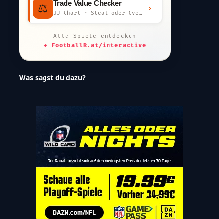
Trade Value Checker
⚖️
›
JJ-Chart · Steal oder Overpay?
Alle Spiele entdecken
→ FootballR.at/interactive
Was sagst du dazu?