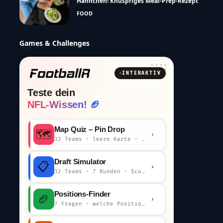
Hähnchen! Knuspriges Meal-Prep-Rezept
FOOD
Games & Challenges
INTERAKTIV
Teste dein
NFL-Wissen! 🏈
Map Quiz – Pin Drop
🗺️
›
32 Teams · leere Karte · km-Wertung
Draft Simulator
📋
›
32 Teams · 7 Runden · Scout-Kommentar
Positions-Finder
🏈
›
7 Fragen · welche Position bist du?