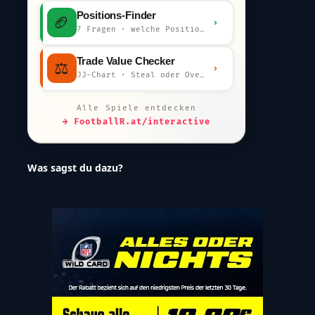
Positions-Finder
🏈
›
7 Fragen · welche Position bist du?
Trade Value Checker
⚖️
›
JJ-Chart · Steal oder Overpay?
Alle Spiele entdecken
→ FootballR.at/interactive
Was sagst du dazu?