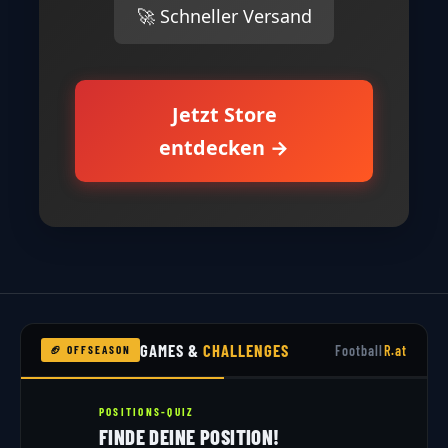
🚀 Schneller Versand
Jetzt Store
entdecken →
GAMES &
CHALLENGES
Football
R.at
🏈 OFFSEASON
POSITIONS-QUIZ
FINDE DEINE POSITION!