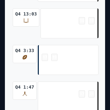
Field Goal
Q4 13:03
10
19
-
Daniel Carlson 24 Yd Field
Goal
Touchdown
Q4 3:33
17
19
-
Rhamondre Stevenson 1 Yd Run
(Chad Ryland Kick)
Safety
Q4 1:47
17
21
-
Mac Jones sacked in end zone
by Bilal Nichols and Maxx