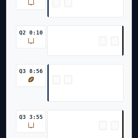
3
10
-
Chad Ryland 43 Yd Field Goal
Field Goal
Q2 0:10
3
13
-
Daniel Carlson 37 Yd Field Goal
Touchdown
Q3 8:56
10
13
-
Ezekiel Elliott 2 Yd Run (Chad
Ryland Kick)
Field Goal
Q3 3:55
10
16
-
Daniel Carlson 30 Yd Field Goal