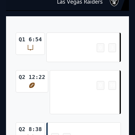
Las Vegas Raiders
Field Goal
Q1 6:54
0
3
-
Daniel Carlson 25 Yd Field Goal
Touchdown
Q2 12:22
0
10
-
Jakobi Meyers 12 Yd pass from
Jimmy Garoppolo (Daniel
Carlson Kick)
Field Goal
Q2 8:38