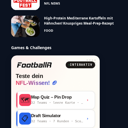
NFL NEWS
High-Protein Mediterrane Kartoffeln mit
Hähnchen! Knuspriges Meal-Prep-Rezept
FOOD
Games & Challenges
INTERAKTIV
Teste dein
NFL-Wissen! 🏈
Map Quiz – Pin Drop
🗺️
›
32 Teams · leere Karte · km-Wertung
Draft Simulator
📋
›
32 Teams · 7 Runden · Scout-Kommentar