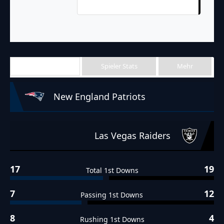
Crosby for a Safety
Team Stats
Spieler Stats
Mehr
New England Patriots
Las Vegas Raiders
17
19
Total 1st Downs
7
12
Passing 1st Downs
8
4
Rushing 1st Downs