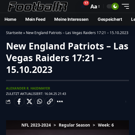
17
🔔
Aa
Home
Mein Feed
Meine Interessen
Gespeichert
L
Startseite
»
New England Patriots – Las Vegas Raiders 17:21 – 15.10.2023
New England Patriots – Las
Vegas Raiders 17:21 –
15.10.2023
ALEXANDER R. HAIDMAYER
ZULETZT AKTUALISIERT: 16.04.25 21:43
NFL 2023-2024
>
Regular Season
>
Week: 6