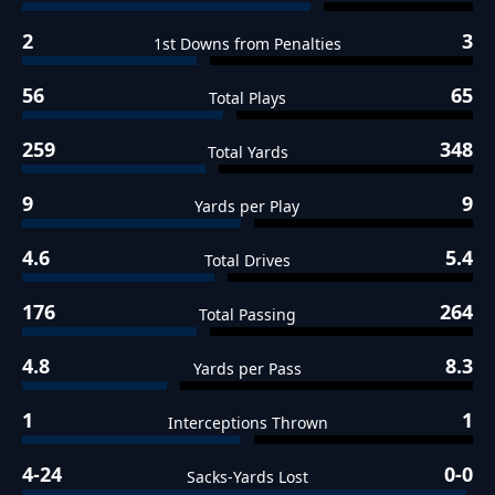
2
3
1st Downs from Penalties
56
65
Total Plays
259
348
Total Yards
9
9
Yards per Play
4.6
5.4
Total Drives
176
264
Total Passing
4.8
8.3
Yards per Pass
1
1
Interceptions Thrown
4-24
0-0
Sacks-Yards Lost