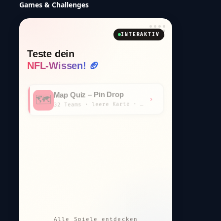
Games & Challenges
INTERAKTIV
Teste dein
NFL-Wissen! 🏈
Map Quiz – Pin Drop
🗺️
›
32 Teams · leere Karte · km-Wertung
Draft Simulator
📋
›
32 Teams · 7 Runden · Scout-Kommentar
Positions-Finder
🏈
›
7 Fragen · welche Position bist du?
Trade Value Checker
⚖️
›
JJ-Chart · Steal oder Overpay?