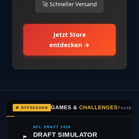
Equipment – entdecke unsere
handverlesene Auswahl an
Premium Produkten.
⚡ Täglich neue Deals
🎯 Top Marken
🚀 Schneller Versand
Jetzt Store
entdecken →