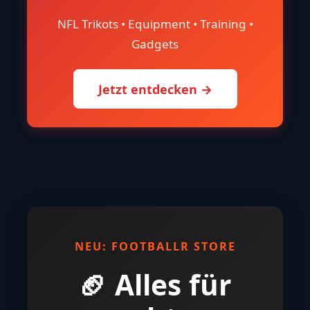
Cap Space verstehen #5 – Cap-Space-
Strategien im Kaderbau
NFL NEWS
WISSEN
⏰ TÄGLICH NEUE DEALS UM 20:00
UHR
🏈 FootballR Store
NFL Trikots • Equipment • Training •
Gadgets
Jetzt entdecken →