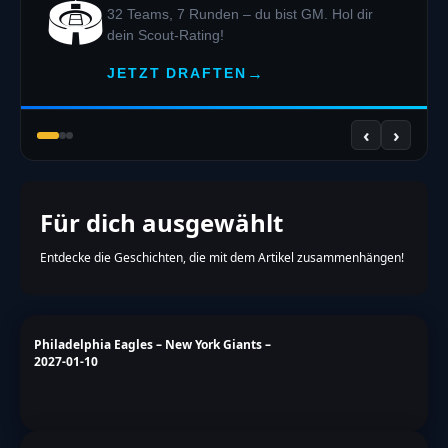
GAMES &
CHALLENGES
Football
R.at
🏈 OFFSEASON
NFL DRAFT 2026
DRAFT SIMULATOR
🏟️
32 Teams, 7 Runden – du bist GM. Hol dir dein
Scout-Rating!
→
JETZT DRAFTEN
‹
›