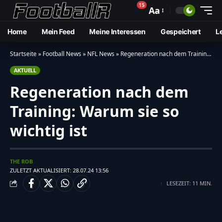
15
🔔
Aa
Home
Mein Feed
Meine Interessen
Gespeichert
L
Startseite
»
Football News
»
NFL News
»
Regeneration nach dem Training: Warum sie so wichtig ist
AKTUELL
Regeneration nach dem
Training: Warum sie so
wichtig ist
THE ROB
ZULETZT AKTUALISIERT: 28.07.24 13:56
LESEZEIT: 11 MIN.