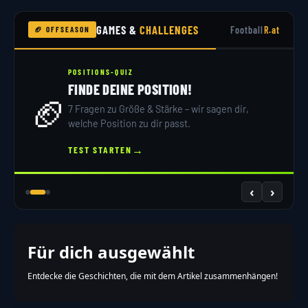
GAMES &
CHALLENGES
Football
R.at
🏈 OFFSEASON
POSITIONS-QUIZ
FINDE DEINE POSITION!
🏈
7 Fragen zu Größe & Stärke – wir sagen dir,
welche Position zu dir passt.
→
TEST STARTEN
‹
›
Für dich ausgewählt
Entdecke die Geschichten, die mit dem Artikel zusammenhängen!