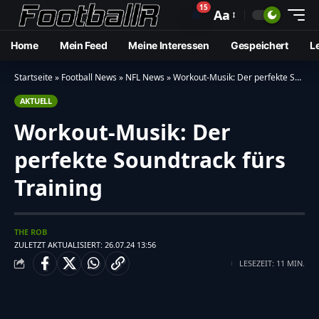
15
🔔
Aa
Home
Mein Feed
Meine Interessen
Gespeichert
L
Startseite
»
Football News
»
NFL News
»
Workout-Musik: Der perfekte Soundtrack fürs Training
AKTUELL
Workout-Musik: Der
perfekte Soundtrack fürs
Training
THE ROB
ZULETZT AKTUALISIERT: 26.07.24 13:56
LESEZEIT: 11 MIN.