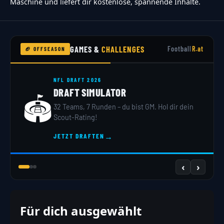
Maschine und liefert dir kostenlose, spannende Inhalte.
GAMES &
CHALLENGES
Football
R.at
🏈 OFFSEASON
NFL DRAFT 2026
DRAFT SIMULATOR
🏟️
32 Teams, 7 Runden – du bist GM. Hol dir dein
Scout-Rating!
→
JETZT DRAFTEN
‹
›
Für dich ausgewählt