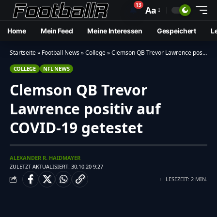
13
🔔
Aa
Home
Mein Feed
Meine Interessen
Gespeichert
L
Startseite
»
Football News
»
College
»
Clemson QB Trevor Lawrence positiv auf COVID-19 getestet
COLLEGE
NFL NEWS
Clemson QB Trevor
Lawrence positiv auf
COVID-19 getestet
ALEXANDER R. HAIDMAYER
ZULETZT AKTUALISIERT: 30.10.20 9:27
LESEZEIT: 2 MIN.