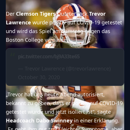
Der
Clemson Tigers
Quarterback
Trevor
Lawrence
wurde positiv auf COVID-19 getestet
und wird das Spiel am Samstag gegen das
Boston College verpassen.
pic.twitter.com/bj9A33te65
— Trevor Lawrence (@trevorlawrence)
October 30, 2020
„Trevor hat uns heute Abend autorisiert,
bekannt zu geben, dass er positiv auf COVID-19
getestet wurde und jetzt isoliert ist“, sagte
Headcoach Dabo Swinney
in einer Erklärung.
„Es geht ihm gut trotz leichter Symptome, aber