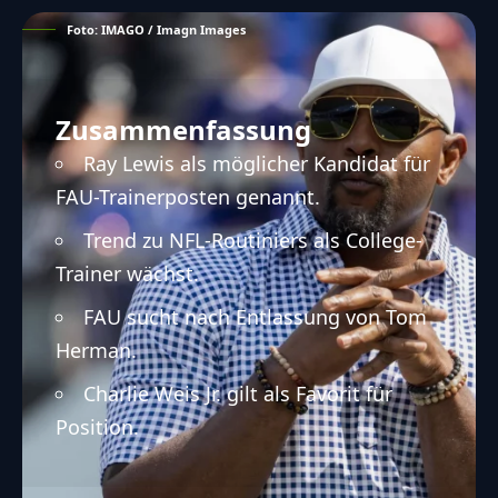
Foto: IMAGO / Imagn Images
Zusammenfassung
Ray Lewis als möglicher Kandidat für
FAU-Trainerposten genannt.
Trend zu NFL-Routiniers als College-
Trainer wächst.
FAU sucht nach Entlassung von Tom
Herman.
Charlie Weis Jr. gilt als Favorit für
Position.