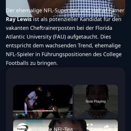
Der ehemalige
NFL
-Superstar und Hall of Famer
Ray Lewis
ist als potenzieller Kandidat für den
vakanten Cheftrainerposten bei der Florida
Atlantic University (FAU) aufgetaucht. Dies
entspricht dem wachsenden Trend, ehemalige
NFL
-Spieler in Führungspositionen des College
Footballs zu bringen.
×
Now Playing
Play
Unmute
Fullscreen
Mehrere NFL-Teams buhlen um Jets-Receiver Mike Williams