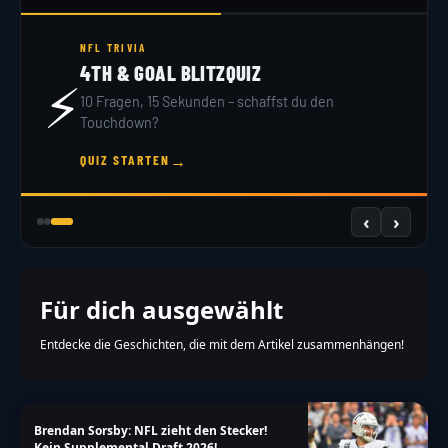
NFL TRIVIA
4TH & GOAL BLITZQUIZ
⚡
10 Fragen, 15 Sekunden – schaffst du den
Touchdown?
→
QUIZ STARTEN
‹
›
Für dich ausgewählt
Entdecke die Geschichten, die mit dem Artikel zusammenhängen!
Brendan Sorsby: NFL zieht den Stecker!
Kein Supplemental Draft 2026!