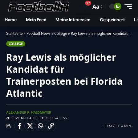
17
🔔
Aa
Home
Mein Feed
Meine Interessen
Gespeichert
L
Startseite
»
Football News
»
College
»
Ray Lewis als möglicher Kandidat für Trainerposten bei Florida Atlantic
COLLEGE
Ray Lewis als möglicher
Kandidat für
Trainerposten bei Florida
Atlantic
ALEXANDER R. HAIDMAYER
ZULETZT AKTUALISIERT: 21.11.24 11:27
LESEZEIT: 4 MIN.