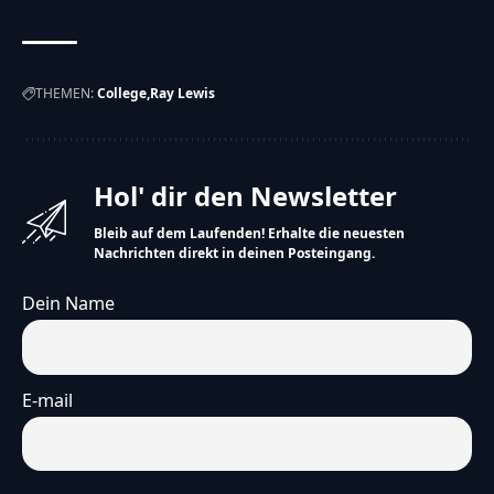
Sie haben nicht gut gespielt. Jetzt suchen sie einen
neuen Trainer.
Ray Lewis war ein sehr berühmter Spieler. Er hat noch
nie als Trainer gearbeitet. Aber er wohnt in der Nähe
THEMEN:
College
Ray Lewis
von Florida Atlantic.
Hol' dir den Newsletter
Bleib auf dem Laufenden! Erhalte die neuesten
Nachrichten direkt in deinen Posteingang.
Viele denken, dass Charlie Weis Jr. der neue Trainer wird.
Er hat schon für Florida Atlantic gearbeitet.
Dein Name
Florida Atlantic muss schnell einen neuen Trainer
finden. Sie haben die letzten fünf Spiele verloren.
Hinweis
E-mail
Die vereinfachte Version dieses Artikels wurde
künstlich erzeugt und wird stetig weiterentwickelt.
Wir freuen uns über
dein Feedback
.