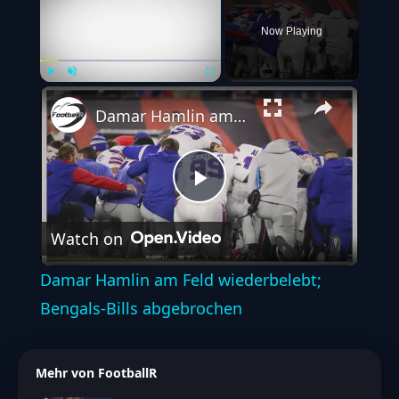
Now Playing
Play
Unmute
Fullscreen
Damar Hamlin am Feld wiederbelebt; Bengals-Bills abgebrochen
Play
Watch on
Video
Damar Hamlin am Feld wiederbelebt;
Bengals-Bills abgebrochen
Mehr von FootballR