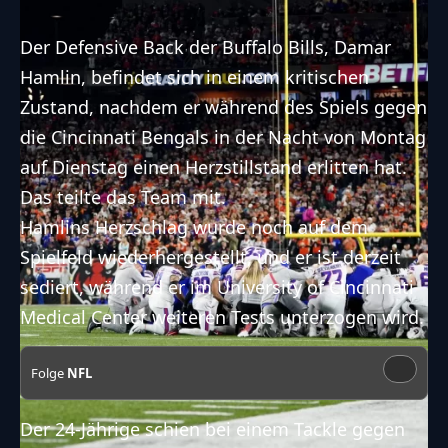
Der Defensive Back der Buffalo Bills, Damar
Hamlin, befindet sich in einem kritischen
Zustand, nachdem er während des Spiels gegen
die Cincinnati Bengals in der Nacht von Montag
auf Dienstag einen Herzstillstand erlitten hat.
Das teilte das Team mit.
Hamlins Herzschlag wurde noch auf dem
Spielfeld wiederhergestellt, und er ist derzeit
sediert, während er im University of Cincinnati
Medical Center weiteren Tests unterzogen wird.
Folge
NFL
Der 24-Jährige schien bei einem Tackle gegen