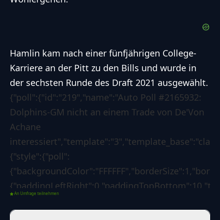
Hamlin kam nach einer fünfjährigen College-
Karriere an der Pitt zu den Bills und wurde in
der sechsten Runde des Draft 2021 ausgewählt.
{"poll":{"id":"219","name":"Auto Poll #2165932:
Dolphins-GM nicht an einem Trade von De'Von
Achane
interessiert","template":"3","template_base":"class
{"style":{"poll":
{"backgroundColor":"FFFFFF","borderSize":1,"bord
{"paddingLeftRight":0,"paddingTopBottom":10,"text
An Umfrage teilnehmen
{"paddingLeftRight":0,"paddingTopBottom":0,"textC
{"backgroundColor":"1d7f3b","borderSize":0,"border