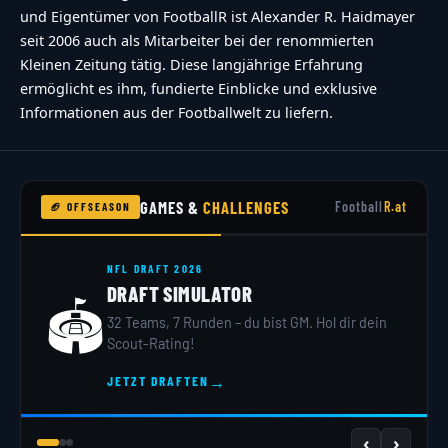
kritischem-zustand"}
und Eigentümer von FootballR ist Alexander R. Haidmayer
seit 2006 auch als Mitarbeiter bei der renommierten
Kleinen Zeitung tätig. Diese langjährige Erfahrung
ermöglicht es ihm, fundierte Einblicke und exklusive
Informationen aus der Footballwelt zu liefern.
GAMES &
CHALLENGES
Football
R.at
🏈 OFFSEASON
NFL DRAFT 2026
DRAFT SIMULATOR
🏟️
32 Teams, 7 Runden – du bist GM. Hol dir dein
Scout-Rating!
→
JETZT DRAFTEN
‹
›