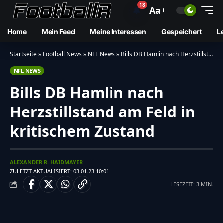
18
🔔
Aa
Home
Mein Feed
Meine Interessen
Gespeichert
L
Startseite
»
Football News
»
NFL News
»
Bills DB Hamlin nach Herzstillstand am Feld in kritischem Zustand
NFL NEWS
Bills DB Hamlin nach
Herzstillstand am Feld in
kritischem Zustand
ALEXANDER R. HAIDMAYER
ZULETZT AKTUALISIERT: 03.01.23 10:01
LESEZEIT: 3 MIN.