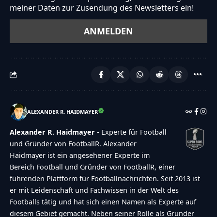
meiner Daten zur Zusendung des Newsletters ein!
conditions","no-captcha-selected":"Captcha is
required","not-allowed-by-ban":"Abstimmen
nicht m\u00f6glich","not-allowed-by-
block":"Abstimmen nicht m\u00f6glich","not-
allowed-by-limit":"Abstimmen nicht
m\u00f6glich","thank-you":"TOUCHDOWN!!!
Vielen Dank f\u00fcr deine Teilnahme!","too-
ALEXANDER R. HAIDMAYER
many-chars-for-custom-field":"Text for
{custom_field_name} is too long"},"results":
Alexander R. Haidmayer
- Experte für Football
{"single-vote":"Stimme","multiple-
und Gründer von FootballR. Alexander
Haidmayer ist ein angesehener Experte im
votes":"Stimmen","single-
Bereich Football und Gründer von FootballR, einer
answer":"Antwort","multiple-
führenden Plattform für Footballnachrichten. Seit 2013 ist
answers":"Antworten"}},"date_format":"d.m.y","non
er mit Leidenschaft und Fachwissen in der Welt des
a-more\/nfl\/bills-db-hamlin-herzstillstand-feld-
Footballs tätig und hat sich einen Namen als Experte auf
diesem Gebiet gemacht. Neben seiner Rolle als Gründer