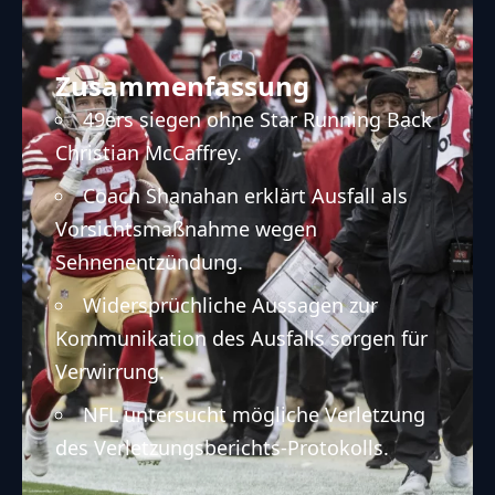
Zusammenfassung
49ers siegen ohne Star Running Back
Christian McCaffrey.
Coach Shanahan erklärt Ausfall als
Vorsichtsmaßnahme wegen
Sehnenentzündung.
Widersprüchliche Aussagen zur
Kommunikation des Ausfalls sorgen für
Verwirrung.
NFL untersucht mögliche Verletzung
des Verletzungsberichts-Protokolls.