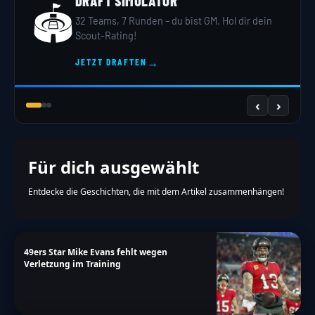
DRAFT SIMULATOR
🏟️
32 Teams, 7 Runden – du bist GM. Hol dir dein
Scout-Rating!
→
JETZT DRAFTEN
‹
›
Für dich ausgewählt
Entdecke die Geschichten, die mit dem Artikel zusammenhängen!
49ers Star Mike Evans fehlt wegen
Verletzung im Training