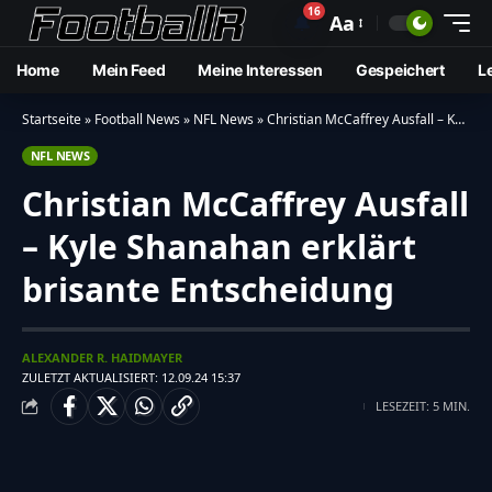
16
🔔
Aa
Home
Mein Feed
Meine Interessen
Gespeichert
L
Startseite
»
Football News
»
NFL News
»
Christian McCaffrey Ausfall – Kyle Shanahan erklärt brisante Entscheidung
NFL NEWS
Christian McCaffrey Ausfall
– Kyle Shanahan erklärt
brisante Entscheidung
ALEXANDER R. HAIDMAYER
ZULETZT AKTUALISIERT: 12.09.24 15:37
LESEZEIT: 5 MIN.