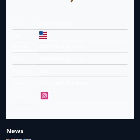
Minneapolis
Stadt
Land
401 Chicago Ave
Adresse
www.vikings.com
Website
1960
Gegründet
U.S. Bank Stadium
Stadion
Social
News