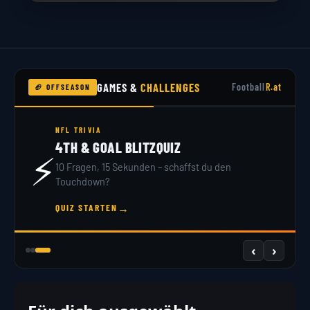
GAMES &
CHALLENGES
Football
R.at
🏈 OFFSEASON
NFL TRIVIA
4TH & GOAL BLITZQUIZ
⚡
10 Fragen, 15 Sekunden – schaffst du den
Touchdown?
→
QUIZ STARTEN
‹
›