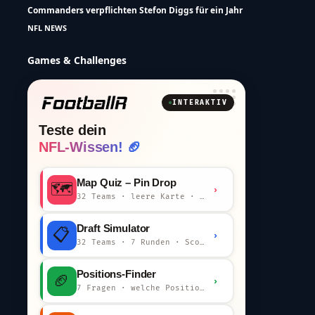
Commanders verpflichten Stefon Diggs für ein Jahr
NFL NEWS
Games & Challenges
INTERAKTIV
Teste dein
NFL-Wissen! 🏈
Map Quiz – Pin Drop
🗺️
›
32 Teams · leere Karte · km-Wertung
Draft Simulator
📋
›
32 Teams · 7 Runden · Scout-Kommentar
Positions-Finder
🏈
›
7 Fragen · welche Position bist du?