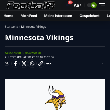
15
🔔
Aa
Home
Mein Feed
Meine Interessen
Gespeichert
L
Startseite
»
Minnesota Vikings
Minnesota Vikings
ALEXANDER R. HAIDMAYER
ZULETZT AKTUALISIERT: 26.10.23 20:36