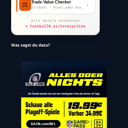
Trade Value Checker
⚖️
›
JJ-Chart · Steal oder Overpay?
Alle Spiele entdecken
→ FootballR.at/interactive
Was sagst du dazu?