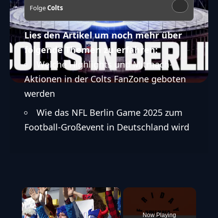
Folge
Colts
Lies den Artikel um noch mehr über
folgende Themen zu erfahren:
Welche Highlights und Mitmach-
Aktionen in der Colts FanZone geboten
werden
Wie das NFL Berlin Game 2025 zum
Football-Großevent in Deutschland wird
×
Now Playing