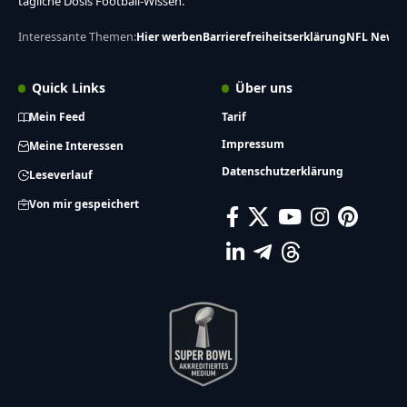
tägliche Dosis Football-Wissen.
Interessante Themen:
Hier werben
Barrierefreiheitserklärung
NFL News
Quick Links
Über uns
Mein Feed
Tarif
Impressum
Meine Interessen
Datenschutzerklärung
Leseverlauf
Von mir gespeichert