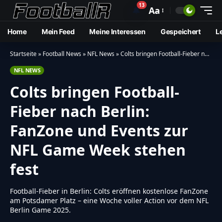
13
🔔
Aa
Home
Mein Feed
Meine Interessen
Gespeichert
L
Startseite
»
Football News
»
NFL News
»
Colts bringen Football-Fieber nach Berlin: FanZone und Events zur NFL Game Week stehen fest
NFL NEWS
Colts bringen Football-
Fieber nach Berlin:
FanZone und Events zur
NFL Game Week stehen
fest
Football-Fieber in Berlin: Colts eröffnen kostenlose FanZone
am Potsdamer Platz – eine Woche voller Action vor dem NFL
Berlin Game 2025.