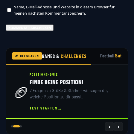
Name, E-Mail-Adresse und Website in diesem Browser für
meinen nächsten Kommentar speichern.
GAMES &
CHALLENGES
Football
R.at
🏈 OFFSEASON
POSITIONS-QUIZ
FINDE DEINE POSITION!
🏈
7 Fragen zu Größe & Stärke – wir sagen dir,
welche Position zu dir passt.
→
TEST STARTEN
‹
›