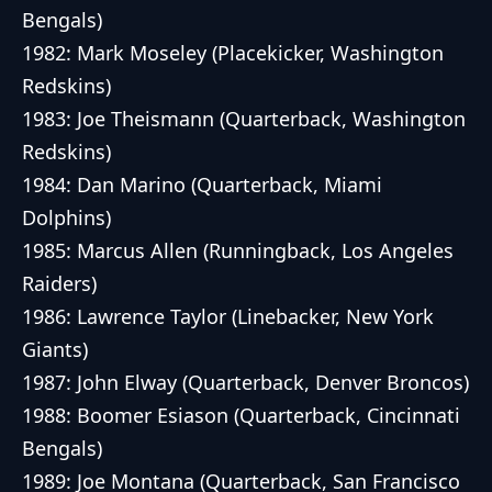
Bengals)
1982: Mark Moseley (Placekicker, Washington
Redskins)
1983: Joe Theismann (Quarterback, Washington
Redskins)
1984: Dan Marino (Quarterback, Miami
Dolphins)
1985: Marcus Allen (Runningback, Los Angeles
Raiders)
1986: Lawrence Taylor (Linebacker, New York
Giants)
1987: John Elway (Quarterback, Denver Broncos)
1988: Boomer Esiason (Quarterback, Cincinnati
Bengals)
1989: Joe Montana (Quarterback, San Francisco