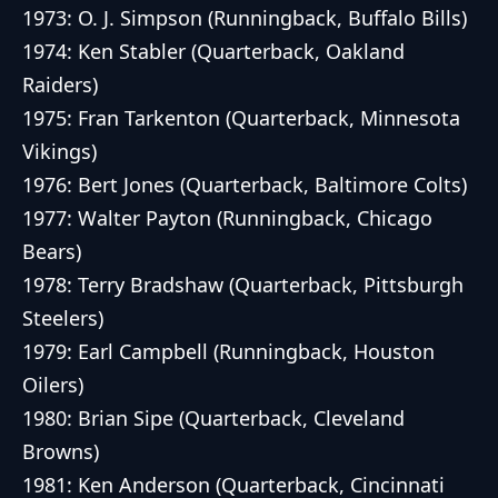
1973: O. J. Simpson (Runningback, Buffalo Bills)
1974: Ken Stabler (Quarterback, Oakland
Raiders)
1975: Fran Tarkenton (Quarterback, Minnesota
Vikings)
1976: Bert Jones (Quarterback, Baltimore Colts)
1977: Walter Payton (Runningback, Chicago
Bears)
1978: Terry Bradshaw (Quarterback, Pittsburgh
Steelers)
1979: Earl Campbell (Runningback, Houston
Oilers)
1980: Brian Sipe (Quarterback, Cleveland
Browns)
1981: Ken Anderson (Quarterback, Cincinnati