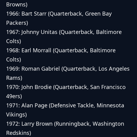
Browns)
1966: Bart Starr (Quarterback, Green Bay
Packers)
1967: Johnny Unitas (Quarterback, Baltimore
Colts)
1968: Earl Morrall (Quarterback, Baltimore
Colts)
1969: Roman Gabriel (Quarterback, Los Angeles
Rams)
1970: John Brodie (Quarterback, San Francisco
49ers)
1971: Alan Page (Defensive Tackle, Minnesota
Vikings)
1972: Larry Brown (Runningback, Washington
Redskins)