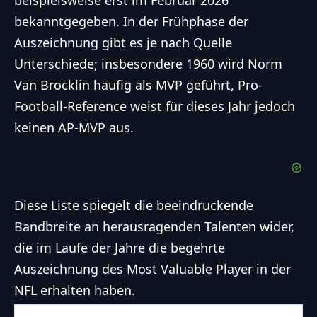
beispielsweise erst im Februar 2026
bekanntgegeben. In der Frühphase der
Auszeichnung gibt es je nach Quelle
Unterschiede; insbesondere 1960 wird Norm
Van Brocklin häufig als MVP geführt, Pro-
Football-Reference weist für dieses Jahr jedoch
keinen AP-MVP aus.
Diese Liste spiegelt die beeindruckende
Bandbreite an herausragenden Talenten wider,
die im Laufe der Jahre die begehrte
Auszeichnung des Most Valuable Player in der
NFL erhalten haben.