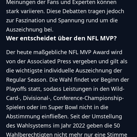
Meinungen der Fans und Experten können
stark variieren. Diese Debatten tragen jedoch
zur Faszination und Spannung rund um die
Auszeichnung bei.
Wer entscheidet über den NFL MVP?
Der heute maßgebliche NFL MVP Award wird
von der Associated Press vergeben und gilt als
die wichtigste individuelle Auszeichnung der
Regular Season. Die Wahl findet vor Beginn der
Playoffs statt, sodass Leistungen in den Wild-
Card-, Divisional-, Conference-Championship-
Spielen oder im Super Bowl nicht in die
Abstimmung einfließen. Seit der Umstellung
des Wahlsystems im Jahr 2022 geben die 50
Wahlberechtigten nicht mehr nur eine Stimme