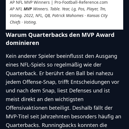
AP NFL MVP Winners | Pro-Football-Reference.com
AP NFL
MVP
Winners. Table. Year, Lg, Pos, Player, Tm,
Voting. 2022, NFL, QB, Patrick Mahomes · Kansas City
Chiefs · Voting.
Warum Quarterbacks den MVP Award
dominieren
Kein anderer Spieler beeinflusst den Ausgang
eines NFL-Spiels so regelmäßig wie der
Quarterback. Er berührt den Ball bei nahezu
jedem Offense-Snap, trifft Entscheidungen vor
und nach dem Snap, liest Defenses und ist
meist direkt an den wichtigsten
Offensivaktionen beteiligt. Deshalb fällt der
MVP-Titel seit Jahrzehnten besonders häufig an
Quarterbacks. Runningbacks konnten die