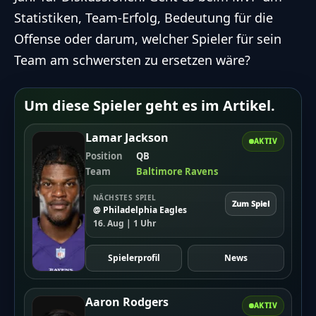
Statistiken, Team-Erfolg, Bedeutung für die
Offense oder darum, welcher Spieler für sein
Team am schwersten zu ersetzen wäre?
Um diese Spieler geht es im Artikel.
Lamar Jackson
AKTIV
Position
QB
Team
Baltimore Ravens
NÄCHSTES SPIEL
Zum Spiel
@ Philadelphia Eagles
16. Aug | 1 Uhr
Spielerprofil
News
Aaron Rodgers
AKTIV