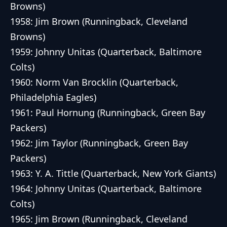
Browns)
1958: Jim Brown (Runningback, Cleveland
Browns)
1959: Johnny Unitas (Quarterback, Baltimore
Colts)
1960: Norm Van Brocklin (Quarterback,
Philadelphia Eagles)
1961: Paul Hornung (Runningback, Green Bay
Packers)
1962: Jim Taylor (Runningback, Green Bay
Packers)
1963: Y. A. Tittle (Quarterback, New York Giants)
1964: Johnny Unitas (Quarterback, Baltimore
Colts)
1965: Jim Brown (Runningback, Cleveland