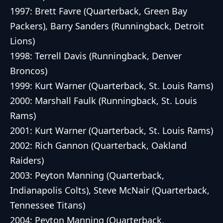
1997: Brett Favre (Quarterback, Green Bay
Packers), Barry Sanders (Runningback, Detroit
Lions)
1998: Terrell Davis (Runningback, Denver
Broncos)
1999: Kurt Warner (Quarterback, St. Louis Rams)
2000: Marshall Faulk (Runningback, St. Louis
Rams)
2001: Kurt Warner (Quarterback, St. Louis Rams)
2002: Rich Gannon (Quarterback, Oakland
Raiders)
2003: Peyton Manning (Quarterback,
Indianapolis Colts), Steve McNair (Quarterback,
Tennessee Titans)
2004: Peyton Manning (Quarterback,