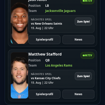
AKTIV
Position
LB
Team
Jacksonville Jaguars
NÄCHSTES SPIEL
Zum Spiel
vs New Orleans Saints
15. Aug | 22 Uhr
Spielerprofil
News
Matthew Stafford
AKTIV
Position
QB
Team
Los Angeles Rams
NÄCHSTES SPIEL
Zum Spiel
vs Kansas City Chiefs
15. Aug | 22 Uhr
Spielerprofil
News