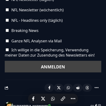
NFL Newsletter (wöchentlich)
NFL - Headlines only (täglich)
Breaking News
Ganze NFL Analysen via Mail
Ich willige in die Speicherung, Verwendung
meiner Daten zur Zusendung des Newsletters ein!
ALEXANDER R. HAIDMAYER