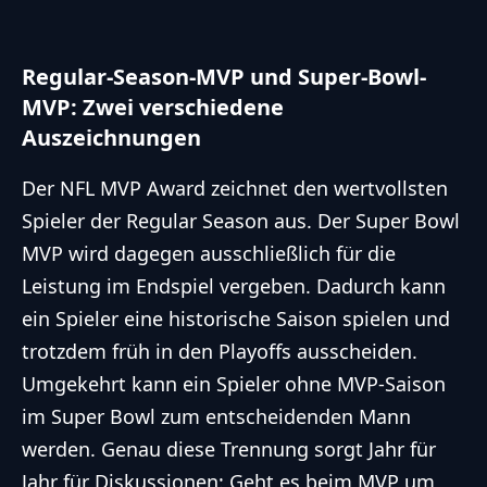
Regular-Season-MVP und Super-Bowl-
MVP: Zwei verschiedene
Auszeichnungen
Der NFL MVP Award zeichnet den wertvollsten
Spieler der Regular Season aus. Der Super Bowl
MVP wird dagegen ausschließlich für die
Leistung im Endspiel vergeben. Dadurch kann
ein Spieler eine historische Saison spielen und
trotzdem früh in den Playoffs ausscheiden.
Umgekehrt kann ein Spieler ohne MVP-Saison
im Super Bowl zum entscheidenden Mann
werden. Genau diese Trennung sorgt Jahr für
Jahr für Diskussionen: Geht es beim MVP um