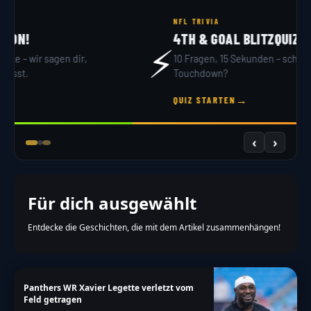
NFL DRAFT 2026
DRAFT SIMULATOR
🏟️
32 Teams, 7 Runden – du bist GM. Hol dir dein
Scout-Rating!
→
JETZT DRAFTEN
‹
›
Für dich ausgewählt
Entdecke die Geschichten, die mit dem Artikel zusammenhängen!
Panthers WR Xavier Legette verletzt vom
Feld getragen