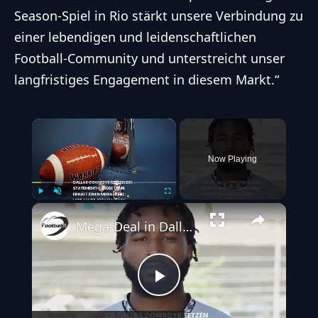
Season-Spiel in Rio stärkt unsere Verbindung zu
einer lebendigen und leidenschaftlichen
Football-Community und unterstreicht unser
langfristiges Engagement in diesem Markt.“
×
Now Playing
Play
Unmute
Fullscreen
Mega-Deal in Dallas: CeeDee Lamb bekommt Vertrag über 4 Jahre
Play