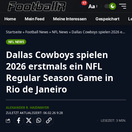
17
🔔
Aa
Home
Mein Feed
Meine Interessen
Gespeichert
L
Startseite
»
Football News
»
NFL News
»
Dallas Cowboys spielen 2026 erstmals ein NFL Regular Season Game in Rio de Janeiro
NFL NEWS
Dallas Cowboys spielen
2026 erstmals ein NFL
Regular Season Game in
Rio de Janeiro
ALEXANDER R. HAIDMAYER
ZULETZT AKTUALISIERT: 06.02.26 9:28
LESEZEIT: 3 MIN.