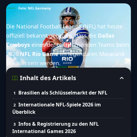
Foto: NFL Germany
Die National Football League (NFL) hat heute
offiziell bekannt gegeben, dass die
Dallas
Cowboys
eines der teilnehmenden Teams beim
2026
NFL Rio Game
im legendären Maracanã-
Stadion sein werden.
Inhalt des Artikels
Brasilien als Schlüsselmarkt der NFL
Internationale NFL-Spiele 2026 im
Überblick
Infos & Registrierung zu den NFL
International Games 2026