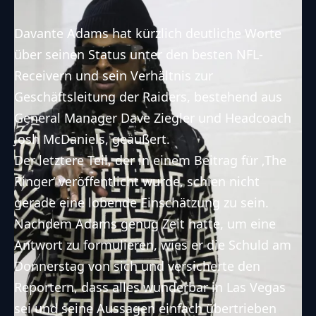
Davante Adams hat kürzlich deutliche Worte
über
seinen Status unter den besten NFL-
Receivern
und sein Verhältnis zur
Geschäftsleitung der Raiders, bestehend aus
General Manager Dave Ziegler und Headcoach
Josh McDaniels, geäußert.
Der letztere Teil, der in einem Beitrag für
‚The
Ringer‘
veröffentlicht wurde, schien nicht
gerade eine lobende Einschätzung zu sein.
Nachdem Adams genug Zeit hatte, um eine
Antwort zu formulieren, wies er die Schuld am
Donnerstag von sich und versicherte den
Reportern, dass alles wunderbar in Las Vegas
sei und seine Aussagen einfach übertrieben