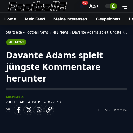
17
🔔
Aa
Home
Mein Feed
Meine Interessen
Gespeichert
L
Startseite
»
Football News
»
NFL News
»
Davante Adams spielt jüngste Kommentare herunter
NFL NEWS
Davante Adams spielt
jüngste Kommentare
herunter
MICHAEL Z.
ZULETZT AKTUALISIERT: 26.05.23 13:51
LESEZEIT: 9 MIN.