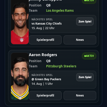
AKTIV
Position
QB
Team
Los Angeles Rams
NÄCHSTES SPIEL
Zum Spiel
vs Kansas City Chiefs
15. Aug | 22 Uhr
Spielerprofil
News
Aaron Rodgers
AKTIV
Position
QB
Team
Pittsburgh Steelers
NÄCHSTES SPIEL
Zum Spiel
@ Green Bay Packers
14. Aug | 1 Uhr
Spielerprofil
News