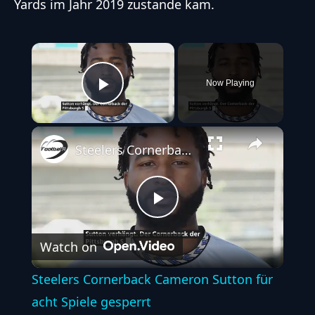
Yards im Jahr 2019 zustande kam.
×
Now Playing
Play Video
Steelers Cornerback Cameron Sutton für acht Spiele gesperrt
Play
Watch on
Video
Steelers Cornerback Cameron Sutton für
acht Spiele gesperrt