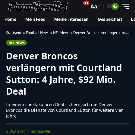
13
🔔
Aa
Home
Mein Feed
Meine Interessen
Gespeichert
L
Startseite
»
Football News
»
NFL News
»
Denver Broncos verlängern mit Courtland Sutton: 4 Jahre, $92 Mio. Deal
NFL NEWS
Denver Broncos
verlängern mit Courtland
Sutton: 4 Jahre, $92 Mio.
Deal
In einem spektakulären Deal sichern sich die Denver
Broncos die Dienste von Courtland Sutton für weitere vier
Jahre.
ALEXANDER R. HAIDMAYER