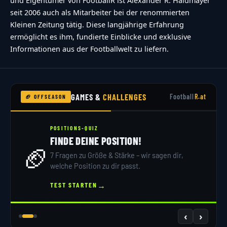
und Eigentümer von FootballR ist Alexander R. Haidmayer
seit 2006 auch als Mitarbeiter bei der renommierten
Kleinen Zeitung tätig. Diese langjährige Erfahrung
ermöglicht es ihm, fundierte Einblicke und exklusive
Informationen aus der Footballwelt zu liefern.
GAMES &
CHALLENGES
Football
R.at
🏈 OFFSEASON
POSITIONS-QUIZ
FINDE DEINE POSITION!
🏈
7 Fragen zu Größe & Stärke – wir sagen dir,
welche Position zu dir passt.
→
TEST STARTEN
‹
›