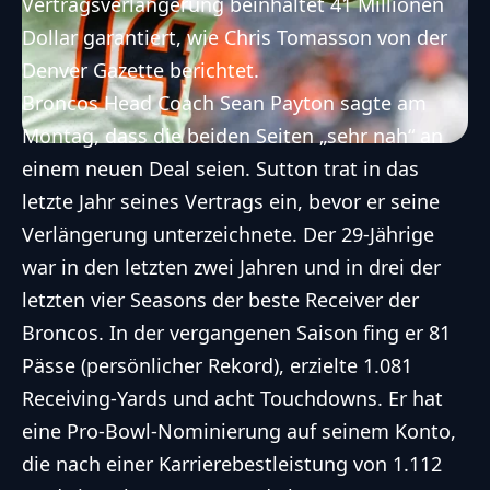
Vertragsverlängerung beinhaltet 41 Millionen
Lies den Artikel um noch mehr über
Dollar garantiert, wie Chris Tomasson von der
folgende Themen zu erfahren:
Denver Gazette berichtet.
Suttons Leistungen und Statistiken
Broncos Head Coach Sean Payton sagte am
der letzten Jahre.
Montag, dass die beiden Seiten „sehr nah“ an
einem neuen Deal seien. Sutton trat in das
Die Rolle von Head Coach Sean
letzte Jahr seines Vertrags ein, bevor er seine
Payton in den Vertragsverhandlungen.
Verlängerung unterzeichnete. Der 29-Jährige
FootballR AI Services für barrierefreien Zugang zu den wichtigsten Football
war in den letzten zwei Jahren und in drei der
Inhalten mit Hilfe von KI.
Entdecke unsere Richtlinien zum ethischen Umgang mit
letzten vier Seasons der beste Receiver der
KI
Broncos. In der vergangenen Saison fing er 81
Pässe (persönlicher Rekord), erzielte 1.081
Receiving-Yards und acht Touchdowns. Er hat
eine Pro-Bowl-Nominierung auf seinem Konto,
die nach einer Karrierebestleistung von 1.112