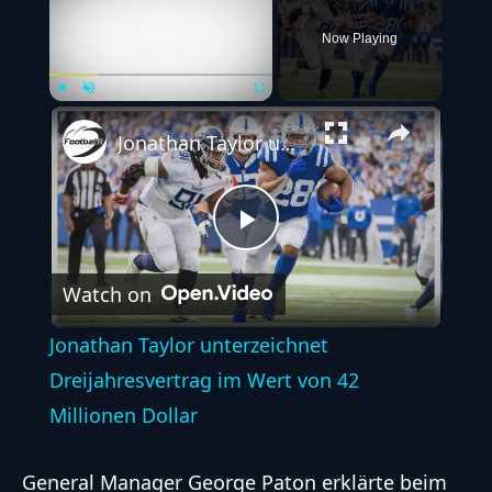
Now Playing
Play
Unmute
Fullscreen
Jonathan Taylor unterzeichnet Dreijahresvertrag im Wert von 42 Millionen Dollar
Play
Watch on
Video
Jonathan Taylor unterzeichnet
Dreijahresvertrag im Wert von 42
Millionen Dollar
General Manager George Paton erklärte beim