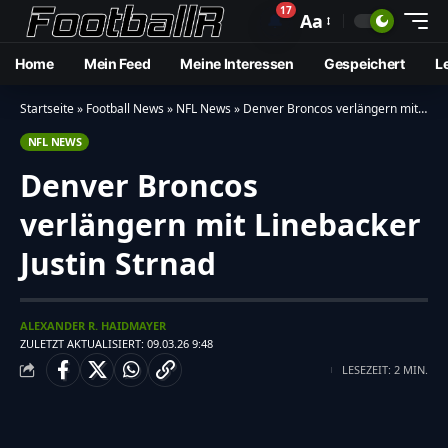
17
🔔
Aa
Home
Mein Feed
Meine Interessen
Gespeichert
L
Startseite
»
Football News
»
NFL News
»
Denver Broncos verlängern mit Linebacker Justin Strnad
NFL NEWS
Denver Broncos
verlängern mit Linebacker
Justin Strnad
ALEXANDER R. HAIDMAYER
ZULETZT AKTUALISIERT: 09.03.26 9:48
LESEZEIT: 2 MIN.