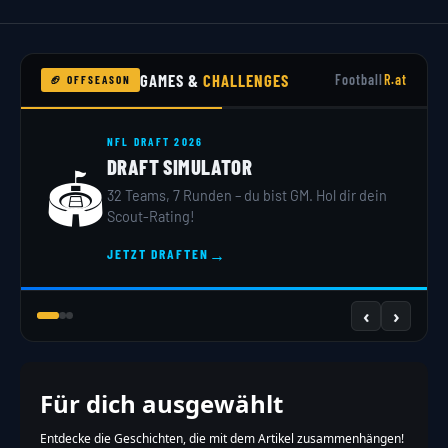
GAMES &
CHALLENGES
Football
R.at
🏈 OFFSEASON
NFL DRAFT 2026
DRAFT SIMULATOR
🏟️
32 Teams, 7 Runden – du bist GM. Hol dir dein
Scout-Rating!
→
JETZT DRAFTEN
‹
›
Für dich ausgewählt
Entdecke die Geschichten, die mit dem Artikel zusammenhängen!