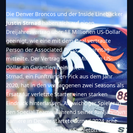
Die Denver Broncos und der Inside Linebacker
Justin Strnad
haben sich auf einen
Dreijahresvertrag über 18 Millionen US-Dollar
geeinigt, wie eine mit dem Deal vertraute
Person der Associated Press am Sonntag
mitteilte. Der Vertrag soll 10 Millionen US-
Dollar an Garantien beinhalten.
Strnad, ein Fünftrunden-Pick aus dem Jahr
2020, hat in den vergangenen zwei Seasons als
Ersatz für verletzte Starter einen starken
Eindruck hinterlassen. Als wichtiger Spieler in
den Special Teams während seiner fünfjährigen
Karriere in Denver startete Strnad 2024 acht
Spiele, nachdem sich Alex Singleton das