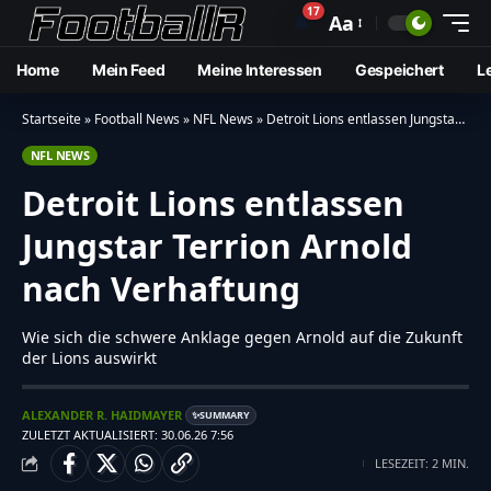
17
🔔
Aa
Home
Mein Feed
Meine Interessen
Gespeichert
L
Startseite
»
Football News
»
NFL News
»
Detroit Lions entlassen Jungstar Terrion Arnold nach Verhaftung
NFL NEWS
Detroit Lions entlassen
Jungstar Terrion Arnold
nach Verhaftung
Wie sich die schwere Anklage gegen Arnold auf die Zukunft
der Lions auswirkt
ALEXANDER R. HAIDMAYER
SUMMARY
✨
ZULETZT AKTUALISIERT: 30.06.26 7:56
LESEZEIT: 2 MIN.