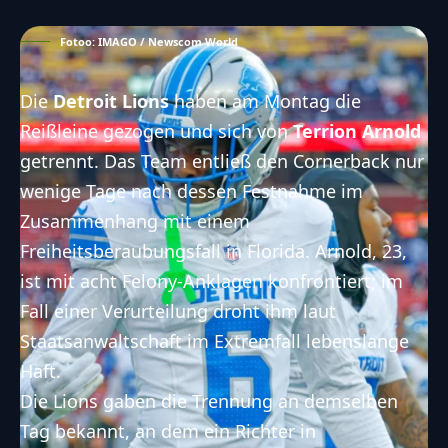
Fotoo: IMAGO / Newscom World
Die
Detroit Lions
haben am Montag die
Reißleine gezogen und sich von
Terrion Arnold
getrennt. Das Team entließ den Cornerback nur
wenige Tage nach dessen
Festnahme
im
Zusammenhang mit einem
Freiheitsberaubungsfall in Florida. Arnold, 23,
ist mit acht Felony-Anklagen konfrontiert; im
Fall einer Verurteilung droht ihm laut
Staatsanwaltschaft im Extremfall lebenslange
Haft.
Die Lions gaben die Trennung an demselben
Tag bekannt, an dem ein Richter in