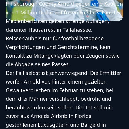
Hillsborough County Arnold gegen eine Kaution
von 1 Million Dollar auf freien Fuß ließ. Laut US-
Medienberichten gelten strenge Auflagen,
darunter Hausarrest in Tallahassee,
Reiseerlaubnis nur für footballbezogene
Verpflichtungen und Gerichtstermine, kein
Kontakt zu Mitangeklagten oder Zeugen sowie
die Abgabe seines Passes.
Der Fall selbst ist schwerwiegend. Die Ermittler
werfen Arnold vor, hinter einem gezielten
Gewaltverbrechen im Februar zu stehen, bei
dem drei Männer verschleppt, bedroht und
beraubt worden sein sollen. Die Tat soll mit
zuvor aus Arnolds Airbnb in Florida
gestohlenen Luxusgütern und Bargeld in