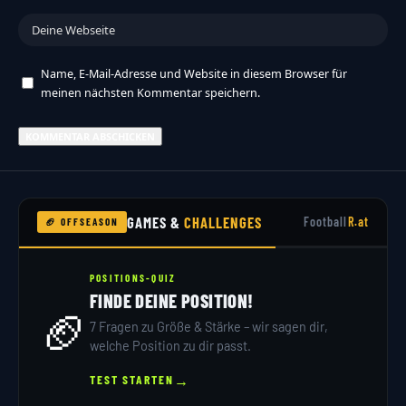
Name, E-Mail-Adresse und Website in diesem Browser für
meinen nächsten Kommentar speichern.
GAMES &
CHALLENGES
Football
R.at
🏈 OFFSEASON
POSITIONS-QUIZ
FINDE DEINE POSITION!
🏈
7 Fragen zu Größe & Stärke – wir sagen dir,
welche Position zu dir passt.
→
TEST STARTEN