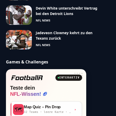
Devin White unterschreibt Vertrag
bei den Detroit Lions
NFL NEWS
Jadeveon Clowney kehrt zu den
Texans zurück
NFL NEWS
Games & Challenges
INTERAKTIV
Teste dein
NFL-Wissen! 🏈
Map Quiz – Pin Drop
🗺️
›
32 Teams · leere Karte · km-Wertung