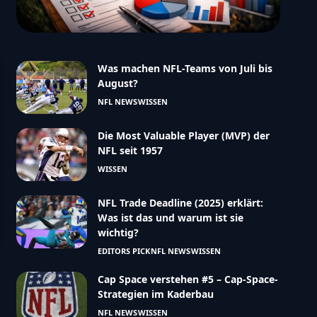
Was machen NFL-Teams von Juli bis
August?
NFL NEWS
WISSEN
Die Most Valuable Player (MVP) der
NFL seit 1957
WISSEN
NFL Trade Deadline (2025) erklärt:
Was ist das und warum ist sie
wichtig?
EDITORS PICK
NFL NEWS
WISSEN
Cap Space verstehen #5 – Cap-Space-
Strategien im Kaderbau
NFL NEWS
WISSEN