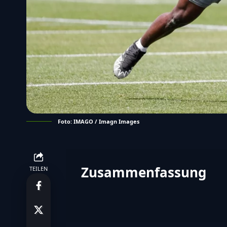
Foto: IMAGO / Imagn Images
Zusammenfassung
TEILEN
Zusammenfassung 
Detroit Lions Safety Morice Norr
ins Training zurück und bedankt s