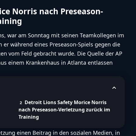
iel.
ice Norris nach Preseason-
aining
ions, war am Sonntag mit seinen Teamkollegen im
über folgende Themen zu erfahren:
 er während eines Preseason-Spiels gegen die
nis und den ersten Hilfemaßnahmen
en vom Feld gebracht wurde
. Die Quelle der AP
 Rückkehr zum Team
aus einem Krankenhaus in Atlanta entlassen
ootball Inhalten mit Hilfe von KI.
Entdecke unsere Richtlinien zum ethischen Umgang mit
KI
Detroit Lions Safety Morice Norris
nach Preseason-Verletzung zurück im
Training
etzung einen Beitrag in den sozialen Medien, in