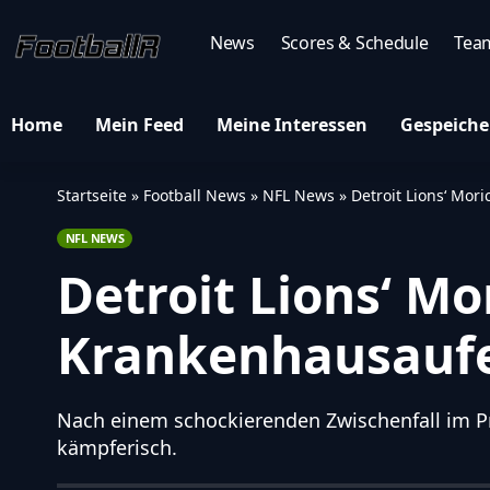
News
Scores & Schedule
Tea
Home
Mein Feed
Meine Interessen
Gespeiche
Startseite
»
Football News
»
NFL News
»
Detroit Lions‘ Mor
NFL NEWS
Detroit Lions‘ Mo
Krankenhausaufe
Nach einem schockierenden Zwischenfall im Pre
kämpferisch.