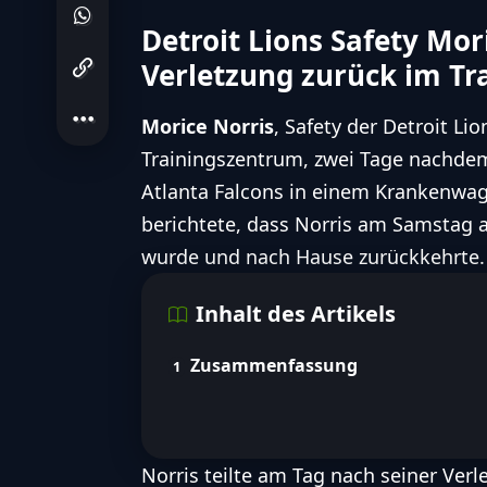
seiner Verletzung im Preseason-Sp
Detroit Lions Safety Mor
Verletzung zurück im Tr
Folge
Lions
Morice Norris
, Safety der Detroit L
Lies den Artikel um noch mehr 
Trainingszentrum, zwei Tage nachdem
Details zum Verletzungsereig
Atlanta Falcons
in einem Krankenwag
Norris' Reaktionen und seine
berichtete, dass Norris am Samstag 
wurde und nach Hause zurückkehrte.
FootballR AI Services für barrierefreien Zugang zu den wichtigsten F
Inhalt des Artikels
Zusammenfassung
Norris teilte am Tag nach seiner Verl