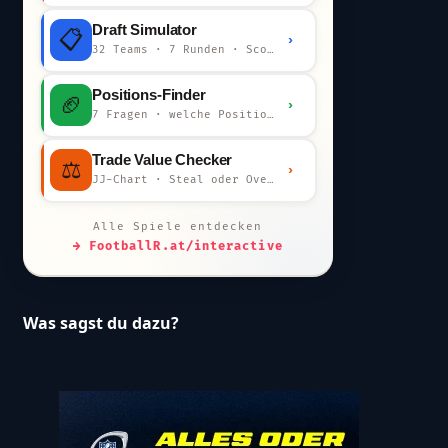
Draft Simulator
📋
›
32 Teams · 7 Runden · Scout-Kommentar
Positions-Finder
🏈
›
7 Fragen · welche Position bist du?
Trade Value Checker
⚖️
›
JJ-Chart · Steal oder Overpay?
Alle Spiele entdecken
→ FootballR.at/interactive
Was sagst du dazu?