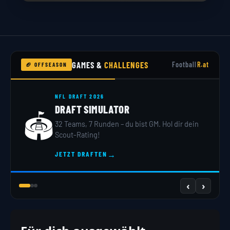
GAMES &
CHALLENGES
Football
R.at
🏈 OFFSEASON
NFL DRAFT 2026
DRAFT SIMULATOR
🏟️
32 Teams, 7 Runden – du bist GM. Hol dir dein
Scout-Rating!
→
JETZT DRAFTEN
‹
›