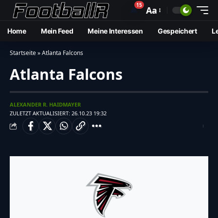
15
🔔
Aa
Home
Mein Feed
Meine Interessen
Gespeichert
L
Startseite
»
Atlanta Falcons
Atlanta Falcons
ALEXANDER R. HAIDMAYER
ZULETZT AKTUALISIERT: 26.10.23 19:32