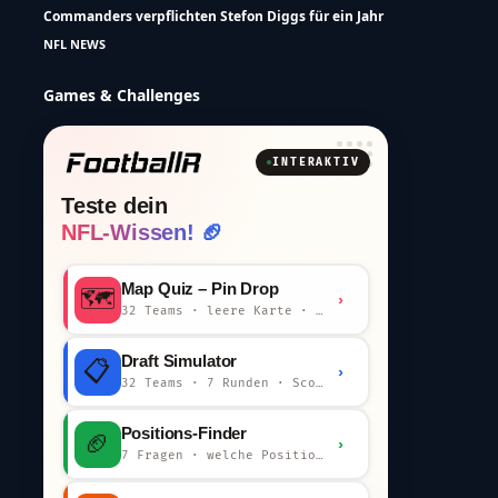
Commanders verpflichten Stefon Diggs für ein Jahr
NFL NEWS
Games & Challenges
INTERAKTIV
Teste dein
NFL-Wissen! 🏈
Map Quiz – Pin Drop
🗺️
›
32 Teams · leere Karte · km-Wertung
Draft Simulator
📋
›
32 Teams · 7 Runden · Scout-Kommentar
Positions-Finder
🏈
›
7 Fragen · welche Position bist du?