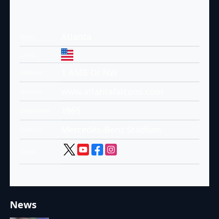
Atlanta
Stadt
Land
1 AMB Dr NW
Adresse
www.atlantafalcons.com
Website
1965
Gegründet
Mercedes-Benz Stadium
Stadion
Social
News