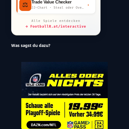
Trade Value Checker
⚖️
›
JJ-Chart · Steal oder Overpay?
Alle Spiele entdecken
→ FootballR.at/interactive
Was sagst du dazu?