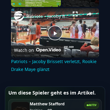
Play
Unmute
Fullscreen
Patriots – Jacoby Brissett verletzt, Rookie Drake Maye glänzt
Play
Watch on
Video
Patriots – Jacoby Brissett verletzt, Rookie
Drake Maye glänzt
Um diese Spieler geht es im Artikel.
Matthew Stafford
AKTIV