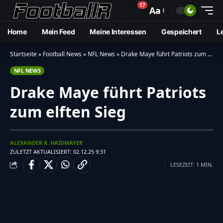
17
🔔
Aa
Home
Mein Feed
Meine Interessen
Gespeichert
L
Startseite
»
Football News
»
NFL News
»
Drake Maye führt Patriots zum elften Sieg
NFL NEWS
Drake Maye führt Patriots
zum elften Sieg
ALEXANDER R. HAIDMAYER
ZULETZT AKTUALISIERT: 02.12.25 9:31
LESEZEIT: 1 MIN.