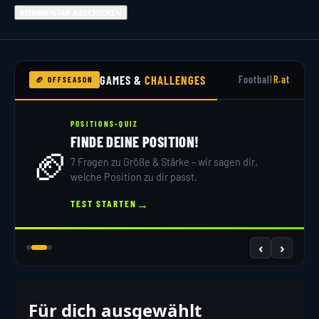
GAMES &
CHALLENGES
Football
R.at
🏈 OFFSEASON
POSITIONS-QUIZ
FINDE DEINE POSITION!
🏈
7 Fragen zu Größe & Stärke – wir sagen dir,
welche Position zu dir passt.
→
TEST STARTEN
‹
›
Für dich ausgewählt