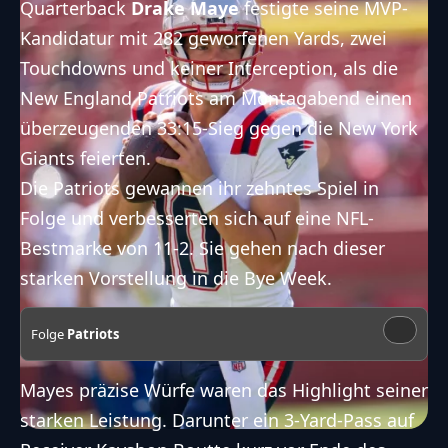
Quarterback
Drake Maye
festigte seine MVP-
Kandidatur mit 282 geworfenen Yards, zwei
Touchdowns und keiner Interception, als die
New England Patriots am Montagabend einen
überzeugenden
33:15-Sieg
gegen die New York
Giants feierten.
Die Patriots gewannen ihr zehntes Spiel in
Folge und verbesserten sich auf eine NFL-
Bestmarke von 11-2. Sie gehen nach dieser
starken Vorstellung in die Bye Week.
Folge
Patriots
Mayes präzise Würfe waren das Highlight seiner
starken Leistung. Darunter ein 3-Yard-Pass auf