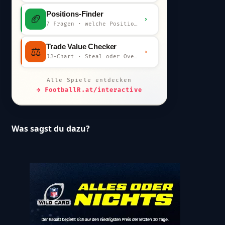
Positions-Finder
🏈
›
7 Fragen · welche Position bist du?
Trade Value Checker
⚖️
›
JJ-Chart · Steal oder Overpay?
Alle Spiele entdecken
→ FootballR.at/interactive
Was sagst du dazu?