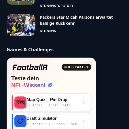
NFL NEWS
TOP STORY
Packers Star Micah Parsons erwartet
baldige Rückkehr
NFL NEWS
Games & Challenges
INTERAKTIV
Teste dein
NFL-Wissen! 🏈
Map Quiz – Pin Drop
🗺️
›
32 Teams · leere Karte · km-Wertung
Draft Simulator
📋
›
32 Teams · 7 Runden · Scout-Kommentar