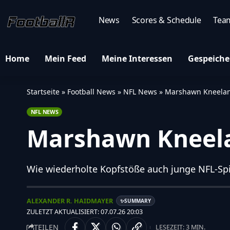
News
Scores & Schedule
Tea
Home
Mein Feed
Meine Interessen
Gespeiche
Startseite
»
Football News
»
NFL News
»
Marshawn Kneeland
NFL NEWS
Marshawn Kneela
Wie wiederholte Kopfstöße auch junge NFL-Spi
ALEXANDER R. HAIDMAYER
SUMMARY
✨
ZULETZT AKTUALISIERT: 07.07.26 20:03
TEILEN
LESEZEIT: 3 MIN.