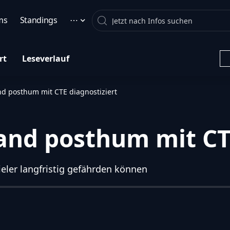
Search
ms
Standings
⋯
rt
Leseverlauf
 posthum mit CTE diagnostiziert
nd posthum mit CTE
eler langfristig gefährden können