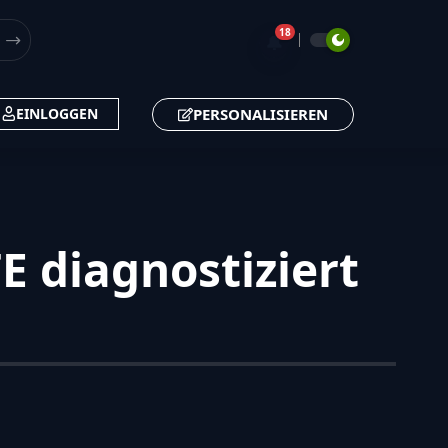
18
🔔
PERSONALISIEREN
EINLOGGEN
 diagnostiziert