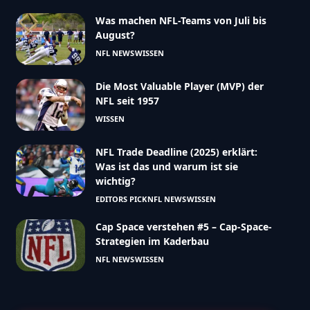
Was machen NFL-Teams von Juli bis
August?
NFL NEWS
WISSEN
Die Most Valuable Player (MVP) der
NFL seit 1957
WISSEN
NFL Trade Deadline (2025) erklärt:
Was ist das und warum ist sie
wichtig?
EDITORS PICK
NFL NEWS
WISSEN
Cap Space verstehen #5 – Cap-Space-
Strategien im Kaderbau
NFL NEWS
WISSEN