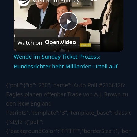
Wende im Sunday Ticket Prozess: Bundesrichter hebt Milliarden-Urteil auf
Play
Watch on
Video
Wende im Sunday Ticket Prozess:
Bundesrichter hebt Milliarden-Urteil auf
{"poll":{"id":"230","name":"Auto Poll #2166126:
Eagles planen offenbar Trade von A.J. Brown zu
den New England
Patriots","template":"3","template_base":"classic",
{"style":{"poll":
{"backgroundColor":"FFFFFF","borderSize":1,"bord