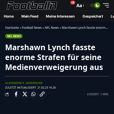
18
🔔
Aa
Home
Mein Feed
Meine Interessen
Gespeichert
L
Startseite
»
Football News
»
NFL News
»
Marshawn Lynch fasste enorme Strafen für seine Medienverweigerung aus
NFL NEWS
Marshawn Lynch fasste
enorme Strafen für seine
Medienverweigerung aus
ALEXANDER R. HAIDMAYER
ZULETZT AKTUALISIERT: 21.02.23 16:26
LESEZEIT: 1 MIN.