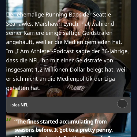
Der ehemalige Running Back der Seattle
Seahawks, Marshawn Lynch, hat während
seiner Karriere einige saftige Geldstrafen
angehäuft, weil er die Medien gemieden hat.
Im „I Am Athlete“-Podcast sagte der 36-Jährige,
dass die NFL ihn mit einer Geldstrafe von
insgesamt 1,2 Millionen Dollar belegt hat, weil
er sich nicht an die Medienpolitik der Liga
gehalten hat.
Folge
NFL
“The fines started accumulating from
seasons before. It got to a pretty penny.