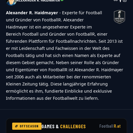
ALEXANDER R. HAIDMAYER
answers-selected":"Keine Antwort
Alexander R. Haidmayer
- Experte für Football
ausgew\u00e4hlt","min-answers-
und Gründer von FootballR. Alexander
required":"Achtung du musst mindestens
Haidmayer ist ein angesehener Experte im
{min_answers_allowed} Auswahl(en)
Bereich Football und Gründer von FootballR, einer
treffen.","max-answers-required":"Du kannst
führenden Plattform für Footballnachrichten. Seit 2013 ist
er mit Leidenschaft und Fachwissen in der Welt des
maximal {max_answers_allowed} Antworten
Footballs tätig und hat sich einen Namen als Experte auf
w\u00e4hlen.","no-answer-for-other":"No other
diesem Gebiet gemacht. Neben seiner Rolle als Gründer
answer entered","no-value-for-custom-field":"
und Eigentümer von FootballR ist Alexander R. Haidmayer
{custom_field_name} is required","consent-not-
seit 2006 auch als Mitarbeiter bei der renommierten
Kleinen Zeitung tätig. Diese langjährige Erfahrung
checked":"You must agree to our terms and
ermöglicht es ihm, fundierte Einblicke und exklusive
conditions","no-captcha-selected":"Captcha is
Informationen aus der Footballwelt zu liefern.
required","not-allowed-by-ban":"Abstimmen
nicht m\u00f6glich","not-allowed-by-
block":"Abstimmen nicht m\u00f6glich","not-
GAMES &
CHALLENGES
Football
R.at
🏈 OFFSEASON
allowed-by-limit":"Abstimmen nicht