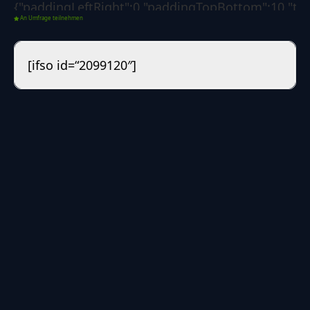
{"paddingLeftRight":0,"paddingTopBottom":10,"text
An Umfrage teilnehmen
{"paddingLeftRight":0,"paddingTopBottom":0,"textC
{"backgroundColor":"1d7f3b","borderSize":0,"border
[ifso id=“2099120″]
{"borderLeftColorForSuccess":"008000","borderLeft
[],"custom":{"css":""}},"options":{"poll":
{"voteButtonLabel":"Abstimmen","showResultsLink"
04-28
19:39:55","redirectAfterVote":"no","redirectUrl":"
{"showResultsMoment":["after-
vote"],"customDateResults":"","showResultsTo":
["guest","registered"],"resultsDetails":
["percentages","votes-
number"],"backToVoteOption":"no","backToVoteCa
zur Abstimmung","sortResults":"number-of-
votes","sortResultsRule":"desc","displayResultsAs":