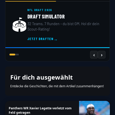
m\u00f6glich","thank-you":"TOUCHDOWN!!!
NFL DRAFT 2026
Vielen Dank f\u00fcr deine Teilnahme!","too-
DRAFT SIMULATOR
🏟️
many-chars-for-custom-field":"Text for
32 Teams, 7 Runden – du bist GM. Hol dir dein
{custom_field_name} is too long"},"results":
Scout-Rating!
{"single-vote":"Stimme","multiple-
→
JETZT DRAFTEN
votes":"Stimmen","single-
answer":"Antwort","multiple-
‹
›
answers":"Antworten"}},"date_format":"d.m.y","non
a-more\/nfl\/marshawn-lynch-fasste-enorme-
strafen-medienverweigerung"}
Für dich ausgewählt
Entdecke die Geschichten, die mit dem Artikel zusammenhängen!
Panthers WR Xavier Legette verletzt vom
Feld getragen