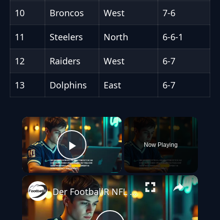
10
Broncos
West
7-6
11
Steelers
North
6-6-1
12
Raiders
West
6-7
13
Dolphins
East
6-7
×
Now Playing
Play Video
Der FootballR NFL & Football Newsletter