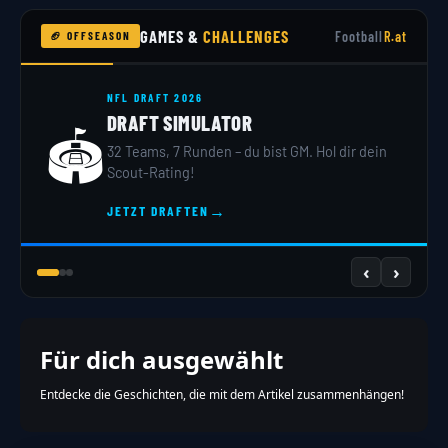
GAMES &
CHALLENGES
Football
R.at
🏈 OFFSEASON
NFL DRAFT 2026
DRAFT SIMULATOR
🏟️
32 Teams, 7 Runden – du bist GM. Hol dir dein
Scout-Rating!
→
JETZT DRAFTEN
‹
›
Für dich ausgewählt
Entdecke die Geschichten, die mit dem Artikel zusammenhängen!