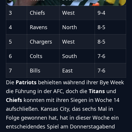
3
Chiefs
West
9-4
4
Ravens
North
8-5
5
Chargers
West
8-5
6
Colts
South
7-6
7
Bills
East
7-6
Die
Patriots
behielten während ihrer Bye Week
die Führung in der AFC, doch die
Titans
und
Chiefs
konnten mit ihren Siegen in Woche 14
aufschließen. Kansas City, das sechs Mal in
Folge gewonnen hat, hat in dieser Woche ein
entscheidendes Spiel am Donnerstagabend