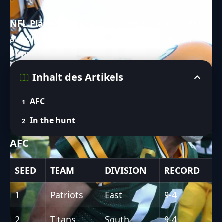
NFL Playoff Picture
ist ein wöchentlicher Blick
auf die Teams, die sich ihre Chance auf den
Super Bowl
LVI
sichern wollen.
Inhalt des Artikels
AFC
In the hunt
AFC
SEED
TEAM
DIVISION
RECORD
1
Patriots
East
9-4
2
Titans
South
9-4