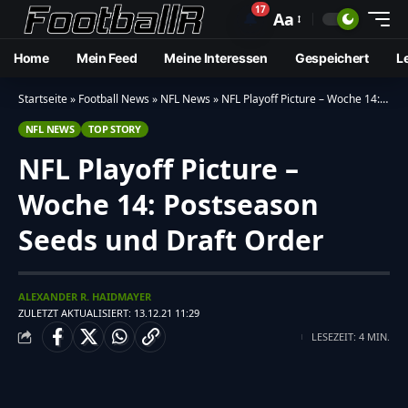
17
🔔
Aa
Home
Mein Feed
Meine Interessen
Gespeichert
L
Startseite
»
Football News
»
NFL News
»
NFL Playoff Picture – Woche 14: Postseason Seeds und Draft Order
NFL NEWS
TOP STORY
NFL Playoff Picture –
Woche 14: Postseason
Seeds und Draft Order
ALEXANDER R. HAIDMAYER
ZULETZT AKTUALISIERT: 13.12.21 11:29
LESEZEIT: 4 MIN.