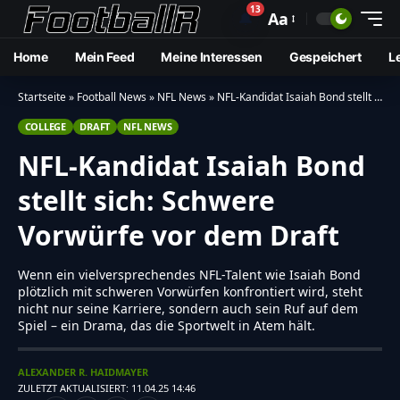
13
🔔
Aa
Home
Mein Feed
Meine Interessen
Gespeichert
L
Startseite
»
Football News
»
NFL News
»
NFL-Kandidat Isaiah Bond stellt sich: Schwere Vorwürfe vor dem Draft
COLLEGE
DRAFT
NFL NEWS
NFL-Kandidat Isaiah Bond
stellt sich: Schwere
Vorwürfe vor dem Draft
Wenn ein vielversprechendes NFL-Talent wie Isaiah Bond
plötzlich mit schweren Vorwürfen konfrontiert wird, steht
nicht nur seine Karriere, sondern auch sein Ruf auf dem
Spiel – ein Drama, das die Sportwelt in Atem hält.
ALEXANDER R. HAIDMAYER
ZULETZT AKTUALISIERT: 11.04.25 14:46