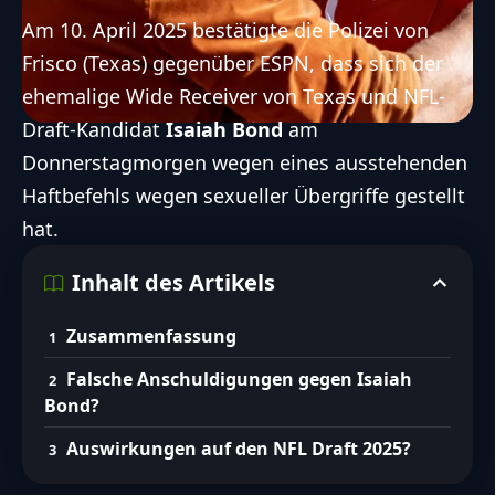
Am 10. April 2025 bestätigte die Polizei von
Frisco (Texas) gegenüber ESPN, dass sich der
ehemalige Wide Receiver von Texas und NFL-
Draft-Kandidat
Isaiah Bond
am
Donnerstagmorgen wegen eines ausstehenden
Haftbefehls wegen sexueller Übergriffe gestellt
hat.
Inhalt des Artikels
Zusammenfassung
Falsche Anschuldigungen gegen Isaiah
Bond?
Auswirkungen auf den NFL Draft 2025?