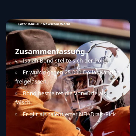
Foto: IMAGO / Newscom World
Zusammenfassung
Isaiah Bond stellte sich der Polizei.
Er wurde gegen 25.000 Dollar Kaution
freigelassen.
Bond bestreitet die Vorwürfe als
falsch.
Er gilt als talentierter NFL-Draft-Pick.