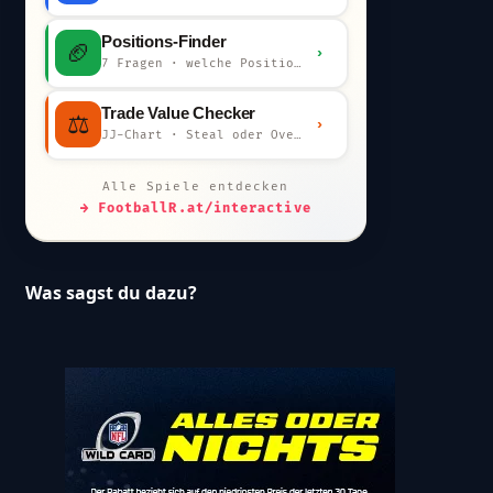
Positions-Finder
🏈
›
7 Fragen · welche Position bist du?
Trade Value Checker
⚖️
›
JJ-Chart · Steal oder Overpay?
Alle Spiele entdecken
→ FootballR.at/interactive
Was sagst du dazu?