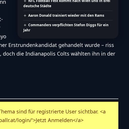
Ann
NFL Football Fest kommt nach Wien und in drei
deutsche Städte
Aaron Donald trainiert wieder mit den Rams
t
-
Commanders verpflichten Stefon Diggs für ein
r
Jahr
ayo
her Erstrundenkandidat gehandelt wurde – riss
, doch die Indianapolis Colts wählten ihn in der
ema sind für registrierte User sichtbar. <a
allr.at/login/'>Jetzt Anmelden</a>