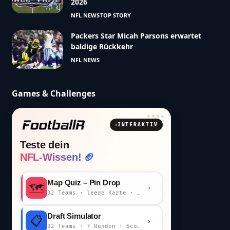
2026
NFL NEWS
TOP STORY
Packers Star Micah Parsons erwartet
baldige Rückkehr
NFL NEWS
Games & Challenges
INTERAKTIV
Teste dein
NFL-Wissen! 🏈
Map Quiz – Pin Drop
🗺️
›
32 Teams · leere Karte · km-Wertung
Draft Simulator
📋
›
32 Teams · 7 Runden · Scout-Kommentar