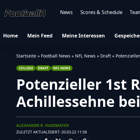
News
Scores & Schedule
Tea
Home
Mein Feed
Meine Interessen
Gespeiche
Startseite
»
Football News
»
NFL News
»
Draft
»
Potenzielle
COLLEGE
DRAFT
NFL NEWS
Potenzieller 1st 
Achillessehne be
ALEXANDER R. HAIDMAYER
ZULETZT AKTUALISIERT: 20.03.22 11:58