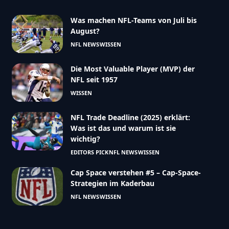
Was machen NFL-Teams von Juli bis
August?
NFL NEWS
WISSEN
Die Most Valuable Player (MVP) der
NFL seit 1957
WISSEN
NFL Trade Deadline (2025) erklärt:
Was ist das und warum ist sie
wichtig?
EDITORS PICK
NFL NEWS
WISSEN
Cap Space verstehen #5 – Cap-Space-
Strategien im Kaderbau
NFL NEWS
WISSEN