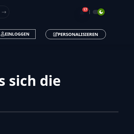
17
🔔
PERSONALISIEREN
EINLOGGEN
s sich die