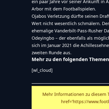
ein paar Jahre vor seiner Ankunft in 
Arbor mit dem Footballspielen.
Ojabos Verletzung dürfte seinen
Draf
Wert nicht wesentlich schmälern. De
ehemalige Vanderbilt-Pass-Rusher D
Odeyingbo – der ebenfalls als möglic
sich im Januar 2021 die Achillessehne
zweiten Runde aus.
Mehr zu den folgenden Themen
[wl_cloud]
Mehr Informationen zu diesem Th
href='https://www.footb