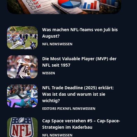
Was machen NFL-Teams von Juli bis
August?
NFL NEWS
WISSEN
Die Most Valuable Player (MVP) der
NFL seit 1957
WISSEN
NFL Trade Deadline (2025) erklärt:
Was ist das und warum ist sie
wichtig?
EDITORS PICK
NFL NEWS
WISSEN
Cap Space verstehen #5 – Cap-Space-
Strategien im Kaderbau
NFL NEWS
WISSEN