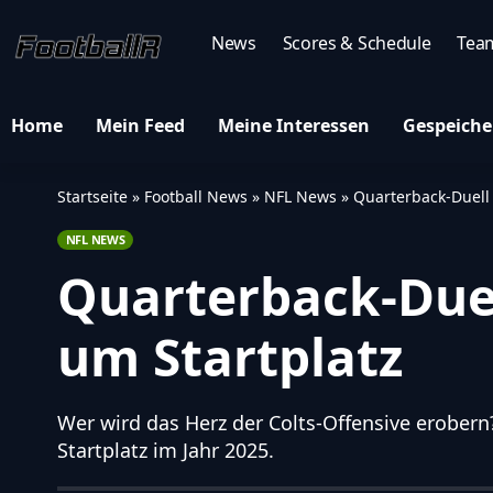
News
Scores & Schedule
Tea
Home
Mein Feed
Meine Interessen
Gespeiche
Startseite
»
Football News
»
NFL News
»
Quarterback-Duell 
NFL NEWS
Quarterback-Duell
um Startplatz
Wer wird das Herz der Colts-Offensive erober
Startplatz im Jahr 2025.