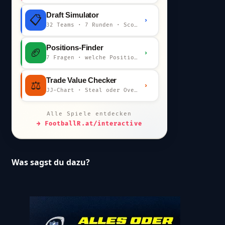
Draft Simulator
📋
›
32 Teams · 7 Runden · Scout-Kommentar
Positions-Finder
🏈
›
7 Fragen · welche Position bist du?
Trade Value Checker
⚖️
›
JJ-Chart · Steal oder Overpay?
Alle Spiele entdecken
→ FootballR.at/interactive
Was sagst du dazu?