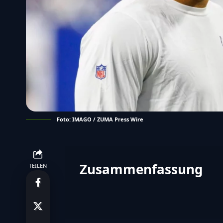
Foto: IMAGO / ZUMA Press Wire
Zusammenfassung
TEILEN
Zusammenfassung 
Die Indianapolis Colts starten e
Richardson und Daniel Jones.