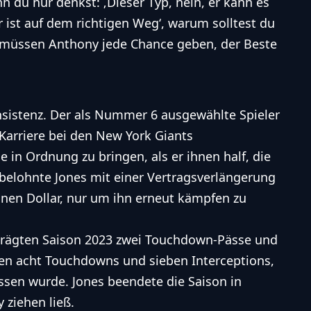
 du nur denkst: ‚Dieser Typ, nein, er kann es
r ist auf dem richtigen Weg‘, warum solltest du
r müssen Anthony jede Chance geben, der Beste
onsistenz. Der als Nummer 6 ausgewählte Spieler
 Karriere bei den New York Giants
e in Ordnung zu bringen, als er ihnen half, die
 belohnte Jones mit einer Vertragsverlängerung
ionen Dollar, nur um ihn erneut kämpfen zu
eprägten Saison 2023 zwei Touchdown-Pässe und
elen acht Touchdowns und sieben Interceptions,
assen wurde. Jones beendete die Saison in
 ziehen ließ.