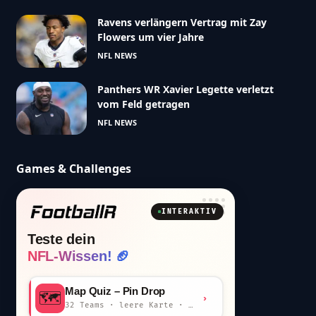
Ravens verlängern Vertrag mit Zay
Flowers um vier Jahre
NFL NEWS
Panthers WR Xavier Legette verletzt
vom Feld getragen
NFL NEWS
Games & Challenges
INTERAKTIV
Teste dein
NFL-Wissen! 🏈
Map Quiz – Pin Drop
🗺️
›
32 Teams · leere Karte · km-Wertung