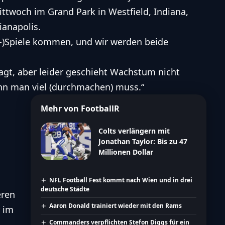
ttwoch im Grand Park in Westfield, Indiana,
anapolis.
on-)Spiele kommen, und wir werden beide
agt, aber leider geschieht Wachstum nicht
nn man viel (durchmachen) muss.“
Mehr von FootballR
Colts verlängern mit
Jonathan Taylor: Bis zu 47
Millionen Dollar
NFL Football Fest kommt nach Wien und in drei
deutsche Städte
eren
Aaron Donald trainiert wieder mit den Rams
r im
Commanders verpflichten Stefon Diggs für ein