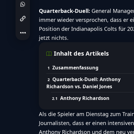
Quarterback-Duell:
General Manager 
Folge
Colts
immer wieder versprochen, dass er e
Lies den Artikel um noch mehr 
Position der Indianapolis Colts für 2
Die Verletzungsproblematik v
jetzt nichts.
Daniel Jones' Karriere und di
Inhalt des Artikels
FootballR AI Services für barrierefreien Zugang zu den wichtigsten F
Zusammenfassung
Quarterback-Duell: Anthony
Richardson vs. Daniel Jones
Anthony Richardson
Als die Spieler am Dienstag zum Tra
Journalisten, dass er einen intensi
Anthony Richardson und dem neu verp