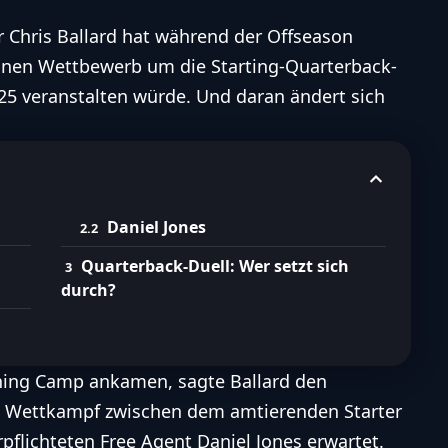
Chris Ballard hat während der Offseason
inen Wettbewerb um die Starting-Quarterback-
über folgende Themen zu erfahren:
025 veranstalten würde. Und daran ändert sich
on Anthony Richardson
e Herausforderungen in New York
ootball Inhalten mit Hilfe von KI.
Entdecke unsere Richtlinien zum ethischen Umgang mit
Daniel Jones
KI
Quarterback-Duell: Wer setzt sich
durch?
ining Camp ankamen, sagte Ballard den
ven Wettkampf zwischen dem amtierenden Starter
flichteten Free Agent Daniel Jones erwartet.