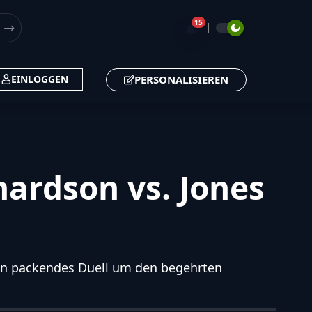
15
🔔
PERSONALISIEREN
EINLOGGEN
hardson vs. Jones
 ein packendes Duell um den begehrten