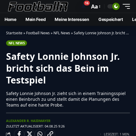
16
🔔
Aa
Home
Mein Feed
Meine Interessen
Gespeichert
L
Startseite
»
Football News
»
NFL News
»
Safety Lonnie Johnson Jr. bricht sich das Bein im Testspiel
NFL NEWS
Safety Lonnie Johnson Jr.
bricht sich das Bein im
Testspiel
Safety Lonnie Johnson Jr. zieht sich in einem Trainingsspiel
einen Beinbruch zu und stellt damit die Planungen des
Teams auf eine harte Probe.
ALEXANDER R. HAIDMAYER
ZULETZT AKTUALISIERT: 04.08.25 9:26
LESEZEIT: 1 MIN.