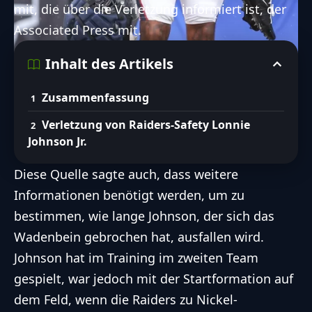
mit, die über die Verletzung informiert ist, der
folgende Themen zu erfahren:
Associated Press mit.
Details zur Verletzung und mögliche
Ausfallzeit
Inhalt des Artikels
Karriere-Highlights und Statistiken
Zusammenfassung
von Lonnie Johnson Jr.
Verletzung von Raiders-Safety Lonnie
FootballR AI Services für barrierefreien Zugang zu den wichtigsten Football
Johnson Jr.
Inhalten mit Hilfe von KI.
Entdecke unsere Richtlinien zum ethischen Umgang mit
Diese Quelle sagte auch, dass weitere
KI
Informationen benötigt werden, um zu
bestimmen, wie lange Johnson, der sich das
Wadenbein gebrochen hat, ausfallen wird.
Johnson hat im Training im zweiten Team
gespielt, war jedoch mit der Startformation auf
dem Feld, wenn die Raiders zu Nickel-